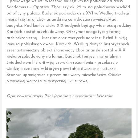
– parkowego we wsi Włostów, ok. 0,6 km na południe od trasy
Sandomierz – Opatów. Zbór leży ok. 25 m. na południowy wschód
od oficyny pałacu. Budynek pochodzi aż z XVI w. Według tradycji
mieścił się tutaj zbór ariański na co wskazuje również układ
budynku. Pod koniec wieku XIX budynek będący własnością rodziny
Karskich został przebudowany. Otrzymał neogotycką formę
architektoniczną – krenelaż oraz wieżyczki narożne. Pełnił funkcję
lamusa pobliskiego dworu Karskich. Według danych historycznych
szesnastowieczny obiekt stanowiący zbór ariański został w XIX
wieku przebudowany na lamus. Budynek ten jest materialnym
świadectwem historii w jej szerokim rozumieniu – przekazuje
wiedzę o czasach, w których powstał: o ówczesnej kulturze.
Stanowi upamiętnienie przemian i wiary mieszkańców. Obiekt
o wysokiej wartości turystycznej i kulturowej.
Opis powstał dzięki Pani Joannie z miejscowości Włostów