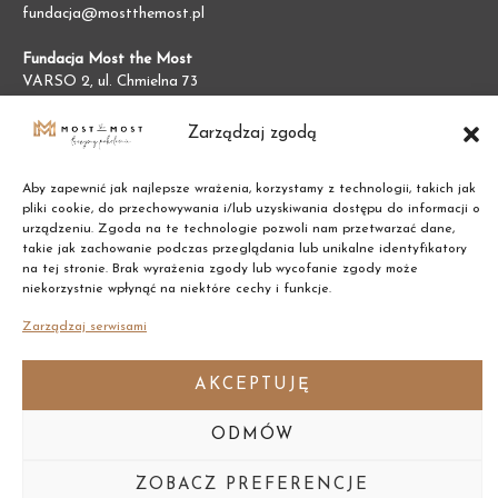
fundacja@mostthemost.pl
Fundacja Most the Most
VARSO 2, ul. Chmielna 73
00-801 Warszawa (BGK)
NIP:
7011002609
Zarządzaj zgodą
REGON:
387474695
Aby zapewnić jak najlepsze wrażenia, korzystamy z technologii, takich jak
pliki cookie, do przechowywania i/lub uzyskiwania dostępu do informacji o
urządzeniu. Zgoda na te technologie pozwoli nam przetwarzać dane,
takie jak zachowanie podczas przeglądania lub unikalne identyfikatory
na tej stronie. Brak wyrażenia zgody lub wycofanie zgody może
niekorzystnie wpłynąć na niektóre cechy i funkcje.
Zarządzaj serwisami
AKCEPTUJĘ
ODMÓW
Copyright © 2021 Most the Most
ZOBACZ PREFERENCJE