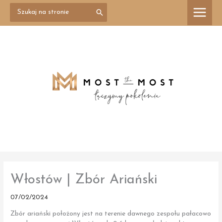
Przejdź
Search
treści
for:
do
treści
Włostów | Zbór Ariański
07/02/2024
Zbór ariański położony jest na terenie dawnego zespołu pałacowo