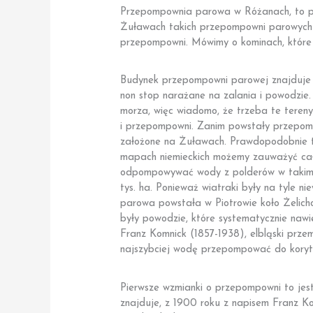
Przepompownia parowa w Różanach, to pe
Żuławach takich przepompowni parowych by
przepompowni. Mówimy o kominach, które 
Budynek przepompowni parowej znajduje si
non stop narażane na zalania i powodzie. 
morza, więc wiadomo, że trzeba te teren
i przepompowni. Zanim powstały przepom
założone na Żuławach. Prawdopodobnie t
mapach niemieckich możemy zauważyć całko
odpompowywać wody z polderów w takim st
tys. ha. Ponieważ wiatraki były na tyle
parowa powstała w Piotrowie koło Żelic
były powodzie, które systematycznie naw
Franz Komnick (1857-1938), elbląski prze
najszybciej wodę przepompować do kory
Pierwsze wzmianki o przepompowni to jes
znajduje, z 1900 roku z napisem Franz 