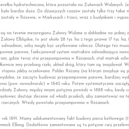
rełka hydrotechniczna, która pozostała na Żuławach Wiślanych. Je
ło bardzo dużo. Do dzisiejszych czasów zostały tylko trzy takie mie
zostały w Różewie, w Markusach i trzeci, wraz z budynkiem i wypo
ę na terenie mezoregionu Żuławy Wiślane a dokładnie na jednej z c
Żuławy Elbląskie, to jest około 28 tys. ha z tego prawie 17 tys. ha,
y odwadniać, żeby mogły być użytkowane rolniczo. Dlatego też mus
pownie parowe, funkcjonował system wiatraków odwadniająco nawad
am, gdzie teraz stoi przepompownia w Różanach, stał wiatrak od
wicie inny przebieg rzeki, układ dróg, który tam się znajdował. Wia
opniu jakby oczekiwano. Polder Różany (na którym znajduje się pr
 niewydolne, że zaczęto budować przepompownie parowe, bardziej w
howa (pow. nowodworski) w 1840 roku. Potem systematycznie zaczę
iedzały Żuławy, między innymi potężna powódź w 1888 roku, kiedy c
mysłowiec dostaje zlecenie od władz pruskich, aby zamontować na t
t rzecznych. Wtedy powstała przepompownia w Różanach.
t rok 1891. Mamy udokumentowany fakt budowy pieca kotłowego (ta
Komnick Elbing. Dodatkowo zamontowane są tu potężne rury przele