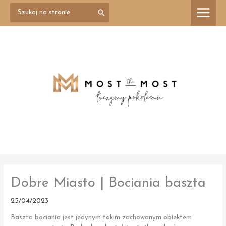
Przejdź
Search
treści
for:
do
treści
Dobre Miasto | Bociania baszta
25/04/2023
Baszta bociania jest jedynym takim zachowanym obiektem