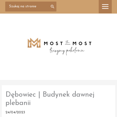
Przejdź
Search
treści
for:
do
treści
Dębowiec | Budynek dawnej
plebanii
24/04/2023