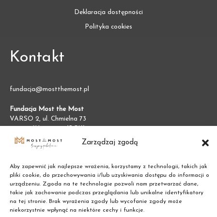
Deklaracja dostępności
Polityka cookies
Kontakt
fundacja@mostthemost.pl
Fundacja Most the Most
VARSO 2, ul. Chmielna 73
00-801 Warszawa (BGK)
NIP:
7011002609
Zarządzaj zgodą
REGON:
387474695
Aby zapewnić jak najlepsze wrażenia, korzystamy z technologii, takich jak
pliki cookie, do przechowywania i/lub uzyskiwania dostępu do informacji o
urządzeniu. Zgoda na te technologie pozwoli nam przetwarzać dane,
takie jak zachowanie podczas przeglądania lub unikalne identyfikatory
na tej stronie. Brak wyrażenia zgody lub wycofanie zgody może
niekorzystnie wpłynąć na niektóre cechy i funkcje.