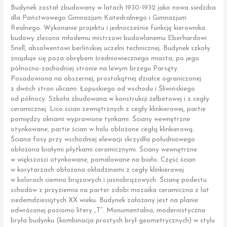
Budynek został zbudowany w latach 1930-1932 jako nowa siedziba
dla Państwowego Gimnazjum Katedralnego i Gimnazjum
Realnego. Wykonanie projektu i jednocześnie funkcję kierownika
budowy zlecono młodemu mistrzowi budowlanemu Eberhardowi
Snell, absolwentowi berlińskiej uczelni technicznej. Budynek szkoły
znajduje się poza obrębem średniowiecznego miasta, po jego
północno-zachodniej stronie na lewym brzegu Parsęty.
Posadowiona na obszernej, prostokątnej działce ograniczonej
z dwóch stron ulicami: Łopuskiego od wschodu i Śliwińskiego
od północy. Szkoła zbudowana w konstrukcji żelbetowej i z cegły
ceramicznej. Lico ścian zewnętrznych z cegły klinkierowej, partie
pomiędzy oknami wyprawione tynkami. Ściany wewnętrzne
otynkowane, partie ścian w holu obłożone cegłą klinkierową.
Ściana fosy przy wschodniej elewacji skrzydła południowego
obłożona białymi płytkami ceramicznymi. Ściany wewnętrzne
w większości otynkowane, pomalowane na biało. Część ścian
w korytarzach obłożona okładzinami z cegły klinkierowej
w kolorach ciemno brązowych i jasnobrązowych. Ścianę podestu
schodów z przyziemia na parter zdobi mozaika ceramiczna z lat
siedemdziesiątych XX wieku. Budynek założony jest na planie
odwróconej poziomo litery „T”. Monumentalna, modernistyczna
bryła budynku (kombinacja prostych brył geometrycznych) w stylu