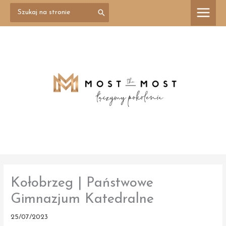
Przejdź
Search
treści
for:
do
treści
Kołobrzeg | Państwowe
Gimnazjum Katedralne
25/07/2023