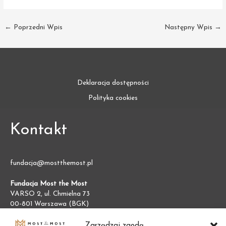
←
Poprzedni Wpis
Następny Wpis
→
Deklaracja dostępności
Polityka cookies
Kontakt
fundacja@mostthemost.pl
Fundacja Most the Most
VARSO 2, ul. Chmielna 73
00-801 Warszawa (BGK)
NIP:
7011002609
REGON:
387474695
Zarządzaj zgodą