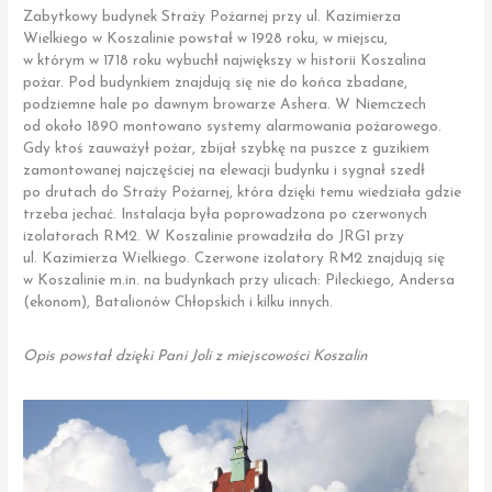
Zabytkowy budynek Straży Pożarnej przy ul. Kazimierza
Wielkiego w Koszalinie powstał w 1928 roku, w miejscu,
w którym w 1718 roku wybuchł największy w historii Koszalina
pożar. Pod budynkiem znajdują się nie do końca zbadane,
podziemne hale po dawnym browarze Ashera. W Niemczech
od około 1890 montowano systemy alarmowania pożarowego.
Gdy ktoś zauważył pożar, zbijał szybkę na puszce z guzikiem
zamontowanej najczęściej na elewacji budynku i sygnał szedł
po drutach do Straży Pożarnej, która dzięki temu wiedziała gdzie
trzeba jechać. Instalacja była poprowadzona po czerwonych
izolatorach RM2. W Koszalinie prowadziła do JRG1 przy
ul. Kazimierza Wielkiego. Czerwone izolatory RM2 znajdują się
w Koszalinie m.in. na budynkach przy ulicach: Pileckiego, Andersa
(ekonom), Batalionów Chłopskich i kilku innych.
Opis powstał dzięki Pani Joli z miejscowości Koszalin