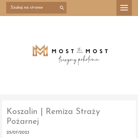
Przejdź
Search
treści
for:
do
treści
Koszalin | Remiza Straży
Pożarnej
25/07/2023