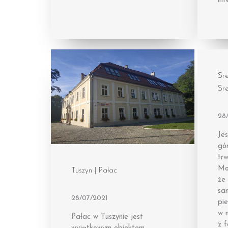
int
Sr
Sr
28
Jes
gó
trw
Mo
Tuszyn | Pałac
że
sam
28/07/2021
pi
w n
Pałac w Tuszynie jest
z 