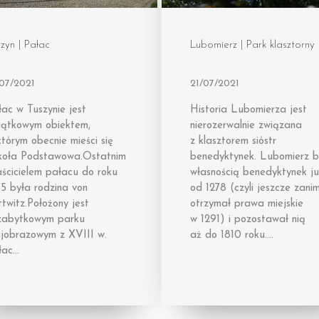
zyn | Pałac
Lubomierz | Park klasztorny
/07/2021
21/07/2021
ac w Tuszynie jest
Historia Lubomierza jest
jątkowym obiektem,
nierozerwalnie związana
tórym obecnie mieści się
z klasztorem sióstr
koła Podstawowa.Ostatnim
benedyktynek. Lubomierz b
aścicielem pałacu do roku
własnością benedyktynek j
5 była rodzina von
od 1278 (czyli jeszcze zani
ttwitz.Położony jest
otrzymał prawa miejskie
zabytkowym parku
w 1291) i pozostawał nią
ajobrazowym z XVIII w.
aż do 1810 roku….
łac…