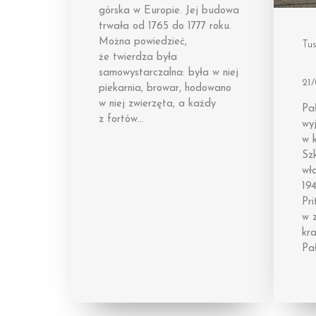
górska w Europie. Jej budowa
trwała od 1765 do 1777 roku.
Można powiedzieć,
Tus
że twierdza była
samowystarczalna: była w niej
21
piekarnia, browar, hodowano
w niej zwierzęta, a każdy
Pał
z fortów…
wy
w k
Sz
wł
194
Pri
w 
kr
Pa