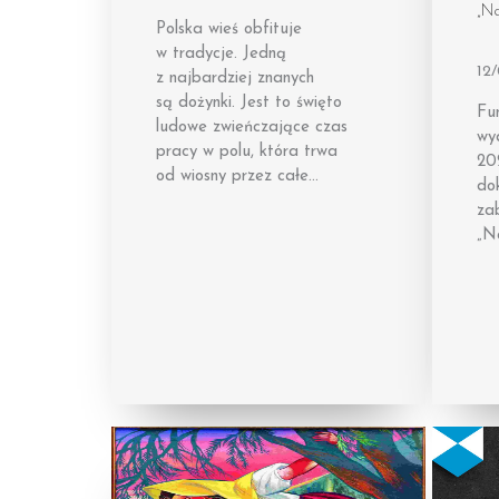
„N
Polska wieś obfituje
w tradycje. Jedną
12
z najbardziej znanych
są dożynki. Jest to święto
Fu
ludowe zwieńczające czas
wyd
pracy w polu, która trwa
202
od wiosny przez całe…
dok
za
„N