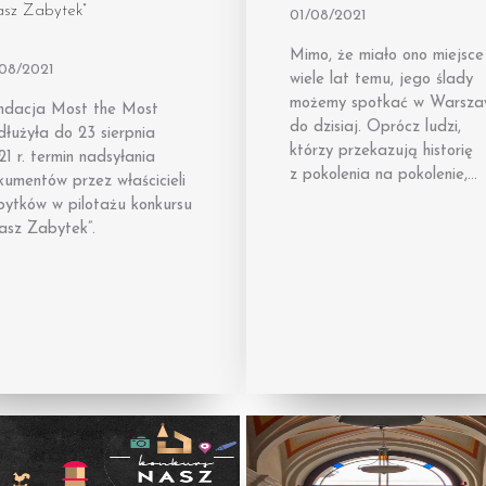
asz Zabytek”
01/08/2021
Mimo, że miało ono miejsce
/08/2021
wiele lat temu, jego ślady
możemy spotkać w Warsza
ndacja Most the Most
do dzisiaj. Oprócz ludzi,
łużyła do 23 sierpnia
którzy przekazują historię
1 r. termin nadsyłania
z pokolenia na pokolenie,…
umentów przez właścicieli
bytków w pilotażu konkursu
asz Zabytek”.