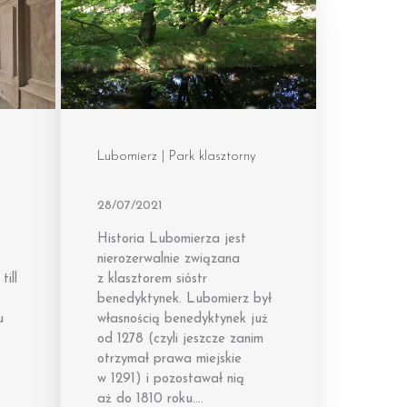
Lubomierz | Park klasztorny
28/07/2021
Historia Lubomierza jest
nierozerwalnie związana
till
z klasztorem sióstr
benedyktynek. Lubomierz był
u
własnością benedyktynek już
od 1278 (czyli jeszcze zanim
otrzymał prawa miejskie
w 1291) i pozostawał nią
aż do 1810 roku….