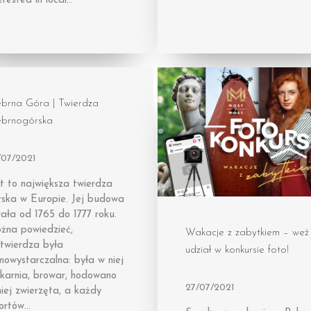
erested in local…
ebrna Góra | Twierdza
ebrnogórska
/07/2021
t to największa twierdza
rska w Europie. Jej budowa
ała od 1765 do 1777 roku.
żna powiedzieć,
Wakacje z zabytkiem – weź
 twierdza była
udział w konkursie foto!
owystarczalna: była w niej
ekarnia, browar, hodowano
27/07/2021
iej zwierzęta, a każdy
fortów…