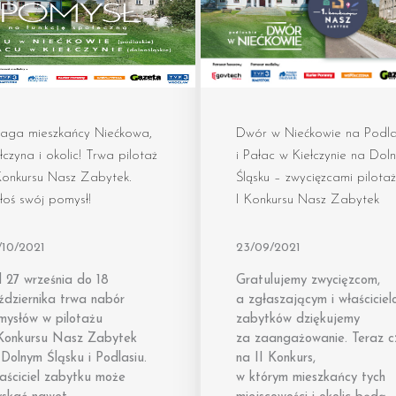
aga mieszkańcy Niećkowa,
Dwór w Niećkowie na Podla
łczyna i okolic! Trwa pilotaż
i Pałac w Kiełczynie na Dol
Konkursu Nasz Zabytek.
Śląsku – zwycięzcami pilota
oś swój pomysł!
I Konkursu Nasz Zabytek
/10/2021
23/09/2021
 27 września do 18
Gratulujemy zwycięzcom,
ździernika trwa nabór
a zgłaszającym i właścicie
mysłów w pilotażu
zabytków dziękujemy
 Konkursu Nasz Zabytek
za zaangażowanie. Teraz c
Dolnym Śląsku i Podlasiu.
na II Konkurs,
aściciel zabytku może
w którym mieszkańcy tych