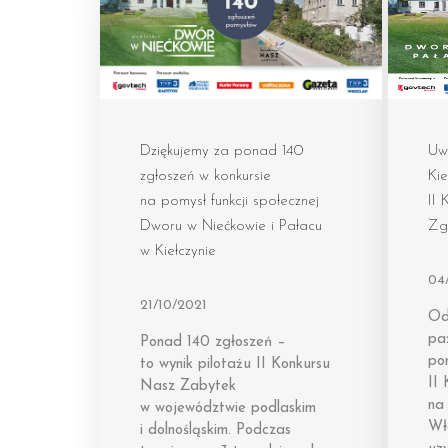
Dziękujemy za ponad 140
Uw
zgłoszeń w konkursie
Kie
na pomysł funkcji społecznej
II 
Dworu w Niećkowie i Pałacu
Zgł
w Kiełczynie
04
21/10/2021
Od
pa
Ponad 140 zgłoszeń –
po
to wynik pilotażu II Konkursu
II
Nasz Zabytek
na 
w województwie podlaskim
Wł
i dolnośląskim. Podczas