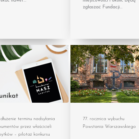
yskać nawet…
miejscowości i okolic będą
zgłaszać Fundacji…
łużenie terminu nadsyłania
77. rocznica wybuchu
umentów przez właścicieli
Powstania Warszawskiego
ytków – pilotaż konkursu