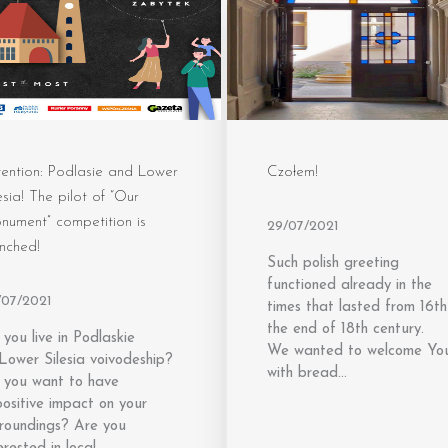
ention: Podlasie and Lower
Czołem!
esia! The pilot of “Our
nument” competition is
29/07/2021
nched!
Such polish greeting
functioned already in the
/07/2021
times that lasted from 16th 
the end of 18th century.
you live in Podlaskie
We wanted to welcome Yo
Lower Silesia voivodeship?
with bread…
 you want to have
ositive impact on your
rroundings? Are you