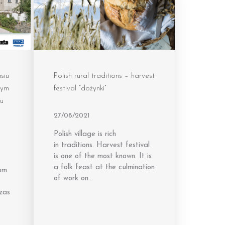
siu
Polish rural traditions – harvest
nym
festival “dożynki”
żu
27/08/2021
Polish village is rich
in traditions. Harvest festival
is one of the most known. It is
a folk feast at the culmination
lom
of work on…
zas