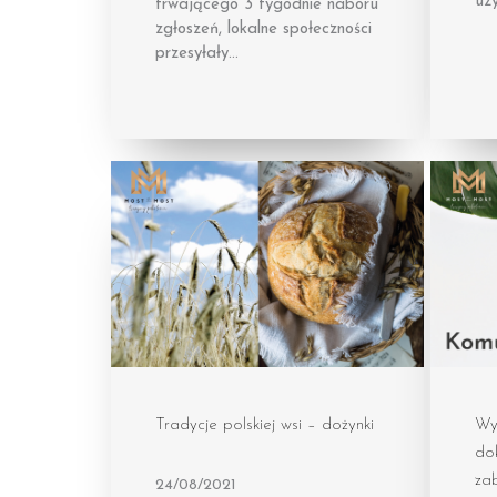
uz
trwającego 3 tygodnie naboru
zgłoszeń, lokalne społeczności
przesyłały…
Tradycje polskiej wsi – dożynki
Wyd
dok
zab
24/08/2021