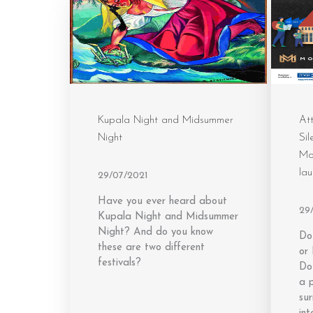
Kupala Night and Midsummer
Att
Night
Sil
Mo
lau
29/07/2021
Have you ever heard about
29
Kupala Night and Midsummer
Night? And do you know
Do 
these are two different
or 
festivals?
Do
a p
su