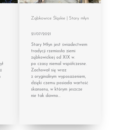
Ząbkowice Śląskie | Stary młyn
21/07/2021
Stary Młyn jest świadectwem
tradycji rzemiosła ziemi
ząbkowickiej od XIX w.
ył
po czasy niemal współczesne.
uż
Zachował się wraz
m
z oryginalnym wyposażeniem,
dzięki czemu posiada wartość
skansenu, w którym jeszcze
nie tak dawno…