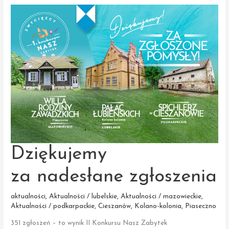
konkursu
„Nasz
Zabytek”
Dziękujemy
za nadesłane zgłoszenia
aktualności
,
Aktualności / lubelskie
,
Aktualności / mazowieckie
,
Aktualności / podkarpackie
,
Cieszanów
,
Kolano-kolonia
,
Piaseczno
351 zgłoszeń – to wynik II Konkursu Nasz Zabytek