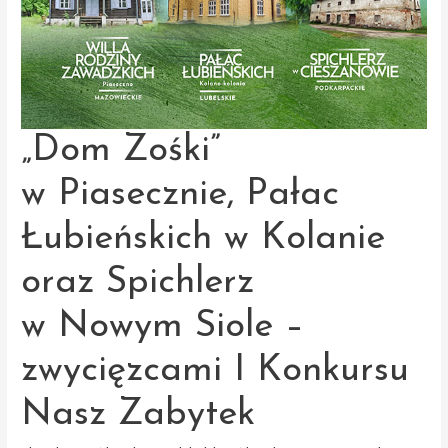
Zabytek
„Dom Zośki”
w Piasecznie, Pałac
Łubieńskich w Kolanie
oraz Spichlerz
w Nowym Siole –
zwycięzcami I Konkursu
Nasz Zabytek