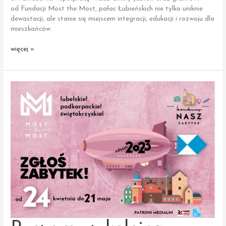
od Fundacji Most the Most, pałac Łubieńskich nie tylko uniknie
dewastacji, ale stanie się miejscem integracji, edukacji i rozwoju dla
mieszkańców.
1
więcej »
mln
na rewaloryzację
Pałacu
Łubieńskich
w Kolanie