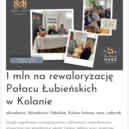
Muzyka,
Twój Czas.
Przekraczaj
granice
w Ogólnopolskim
Konkursie
Muzyki
Improwizowanej!
1 mln na rewaloryzację
Pałacu Łubieńskich
w Kolanie
aktualności
,
Aktualności / lubelskie
,
Kolano-kolonia
,
nasz_zabytek
Dzięki wspólnemu zaangażowaniu i aktywności mieszkańców,
otwartości na współpracę władz Gminy Jabłoń oraz grantowi