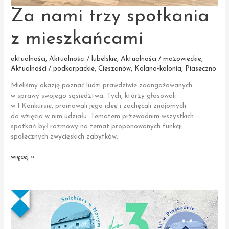
Za nami trzy spotkania
z mieszkańcami
aktualności
,
Aktualności / lubelskie
,
Aktualności / mazowieckie
,
Aktualności / podkarpackie
,
Cieszanów
,
Kolano-kolonia
,
Piaseczno
Mieliśmy okazję poznać ludzi prawdziwie zaangażowanych
w sprawy swojego sąsiedztwa. Tych, którzy głosowali
w I Konkursie, promowali jego ideę i zachęcali znajomych
do wzięcia w nim udziału. Tematem przewodnim wszystkich
spotkań był rozmowy na temat proponowanych funkcji
społecznych zwycięskich zabytków.
Za nami
więcej »
trzy
spotkania
z mieszkańcami