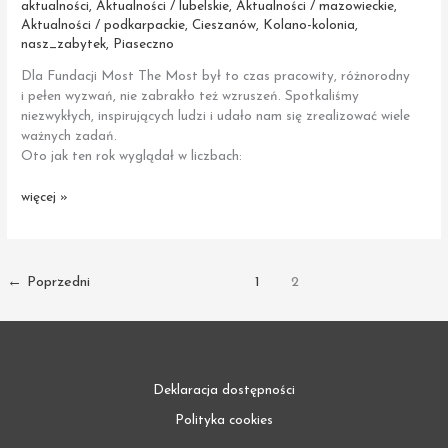
aktualności
,
Aktualności / lubelskie
,
Aktualności / mazowieckie
,
Aktualności / podkarpackie
,
Cieszanów
,
Kolano-kolonia
,
nasz_zabytek
,
Piaseczno
Dla Fundacji Most The Most był to czas pracowity, różnorodny
i pełen wyzwań, nie zabrakło też wzruszeń. Spotkaliśmy
niezwykłych, inspirujących ludzi i udało nam się zrealizować wiele
ważnych zadań.
Oto jak ten rok wyglądał w liczbach:
„Dom
więcej »
Zośki”
w Piasecznie,
Pałac
Łubieńskich
←
Poprzedni
1
2
w Kolanie
oraz Spichlerz
w Nowym
Siole
–
Deklaracja dostępności
zwycięzcami
I Konkursu
Polityka cookies
Nasz