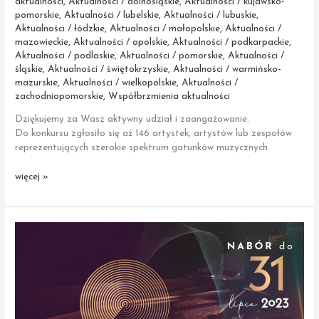
aktualności
,
Aktualności / dolnośląskie
,
Aktualności / kujawsko-
pomorskie
,
Aktualności / lubelskie
,
Aktualności / lubuskie
,
Aktualności / łódzkie
,
Aktualności / małopolskie
,
Aktualności /
mazowieckie
,
Aktualności / opolskie
,
Aktualności / podkarpackie
,
Aktualności / podlaskie
,
Aktualności / pomorskie
,
Aktualności /
śląskie
,
Aktualności / świętokrzyskie
,
Aktualności / warmińsko-
mazurskie
,
Aktualności / wielkopolskie
,
Aktualności /
zachodniopomorskie
,
Współbrzmienia aktualności
Dziękujemy za Wasz aktywny udział i zaangażowanie.
Do konkursu zgłosiło się aż 146 artystek, artystów lub zespołów
reprezentujących szerokie spektrum gatunków muzycznych.
Zakończenie
więcej »
naboru
zgłoszeń
do Ogólnopolskiego
Konkursu
Muzyki
Improwizowanej
„Współbrzmienia”