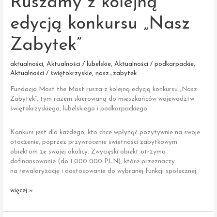
Ruszamy z kolejną
edycją konkursu „Nasz
Zabytek”
aktualności
,
Aktualności / lubelskie
,
Aktualności / podkarpackie
,
Aktualności / świętokrzyskie
,
nasz_zabytek
Fundacja Most the Most rusza z kolejną edycją konkursu „Nasz
Zabytek”, tym razem skierowaną do mieszkańców województw
świętokrzyskiego, lubelskiego i podkarpackiego.
Konkurs jest dla każdego, kto chce wpłynąć pozytywnie na swoje
otoczenie, poprzez przywrócenie świetności zabytkowym
obiektom ze swojej okolicy. Zwycięski obiekt otrzyma
dofinansowanie (do 1 000 000 PLN), które przeznaczy
na rewaloryzację i dostosowanie do wybranej funkcji społecznej.
Ruszamy
więcej »
z kolejną
edycją