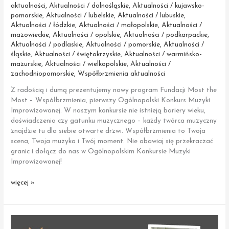
aktualności
,
Aktualności / dolnośląskie
,
Aktualności / kujawsko-
pomorskie
,
Aktualności / lubelskie
,
Aktualności / lubuskie
,
Aktualności / łódzkie
,
Aktualności / małopolskie
,
Aktualności /
mazowieckie
,
Aktualności / opolskie
,
Aktualności / podkarpackie
,
Aktualności / podlaskie
,
Aktualności / pomorskie
,
Aktualności /
śląskie
,
Aktualności / świętokrzyskie
,
Aktualności / warmińsko-
mazurskie
,
Aktualności / wielkopolskie
,
Aktualności /
zachodniopomorskie
,
Współbrzmienia aktualności
Z radością i dumą prezentujemy nowy program Fundacji Most the
Most – Współbrzmienia, pierwszy Ogólnopolski Konkurs Muzyki
Improwizowanej. W naszym konkursie nie istnieją bariery wieku,
doświadczenia czy gatunku muzycznego – każdy twórca muzyczny
znajdzie tu dla siebie otwarte drzwi. Współbrzmienia to Twoja
scena, Twoja muzyka i Twój moment. Nie obawiaj się przekraczać
granic i dołącz do nas w Ogólnopolskim Konkursie Muzyki
Improwizowanej!
Współbrzmienia
więcej »
–
Twoja
Scena,
Twoja