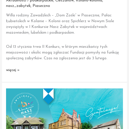
Aktualności / podkarpackie
,
Cieszanów
,
Kolano-kolonia
,
nasz_zabytek
,
Piaseczno
Willa rodziny Zawadzkich – „Dom Zośki” w Piasecznie, Pałac
Łubieńskich w Kolanie – Kolonii oraz Spichlerz w Nowym Siole
zwyciężyły w I Konkursie Nasz Zabytek w województwach:
mazowieckim, lubelskim i podkarpackim.
Od 13 stycznia trwa II Konkurs, w którym mieszkańcy tych
miejscowości i okolic mogą zgłaszać Fundacji pomysły na funkcję
społeczną zabytków. Czas na zgłoszenia jest do 3 lutego.
Uwaga
więcej »
mieszkańcy
Piaseczna,
Kolana
–
Kolonii
i Nowego
Sioła.
Trwa
II Konkurs
Nasz