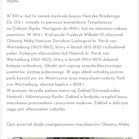
Śląsku.
W XIII w. był to zamek myśliwski księcia Henryka Brodatego.
Do 1312 r. istniała tu pierwsza komandoria Templariuszy
na Dolnym Śląsku. Następnie do 1810 r. był we własności zakonu
joannitów. W 1814 r. Król pruski Fryderyk Wilhelm III ofiarował
Oleśnicę Małą Hansowi Davidowi Ludwigowi hr. Yorck von
Wartenburg (1805-1865), który w latach 1815-1820 rozbudował
pałac. Kolejnym właścicielem był Heinrich hr. Yorck von
Wartenburg (1861-1923), który w latach 1904-1905 dokonał
kolejnej rozbudowy. Obiekt jest częścią zespołu klasztornego
joannitów, później pałacowego. W jego skład wchodzą jeszcze
park, kościół pw. św. Wawrzyńca oraz mauzoleum rodziny York
von Wartenburg, obecnie kaplica z 1828 r.
W prawym skrzydle pałacu mieści się Zakład Doświadczalny
Hodowli i Aklimatyzacji Roślin. Zakład w budynku urządził biura,
mieszkania pracowników i pracownie naukowe. Zakład w dalszym
ciągu jest właścicielem zabytku.
Opis powstał dzięki zaangażowaniu mieszkańców Oleśnicy Małej.