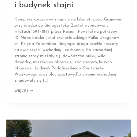
i budynek stajni
Kompleks koszarowy znajduje się kilometr poza Grajewem
przy drodze do Białegostoku. Został wybudowany
w latach 1894–1897 przez Rosjan. Powstał na potrzeby
10. Nowotroicko-Jekatierynosławskiego Pułku Dragonów
im. Księcia Potiomkina. Biegnąca droga dzieliła koszary
na dwie części: wschodnią i zachodnią. Po zachodniej
stronie szosy mieściły się: dowództwo pułku, willa
dowódcy, mieszkania oficerskie, izba chorych, kasyno
oficerskie i budynek Podoficerskiego Kwaterunku
Wojskowego oraz plac sportowy.Po stronie wschodniej
znajdowały się […]
GRAJEWO
WIĘCEJ
|
ZESPÓŁ
KOSZAR
I BUDYNEK
STAJNI