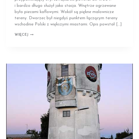
i bardzo długo służył jako stacja. Wnętrze ogrzewane
było piecami kaflowymi. Wokół są piękne malownicze
tereny. Dworzec był niegdyś punktem łączącym tereny
wschodnie Polski z większymi miastami. Opis powstał […]
KLESZCZELE
WIĘCEJ
|
DREWNIANY
DWORZEC
KOLEJOWY