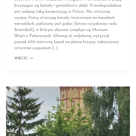
krzyżujące się kanały i gwiaździste alejki. Prawdopodobnie
jest jedyną taką kompozycją w Polsce. Na sztucznej
wyspie, którą otaczają kanały wzorowane na kanałach
wersalskich, położony jest pałac (letnia rezydencja rodu
Branickich), w którym obecnie znajduje się Muzeum
Wnętrz Pałacowych. Główną oś widokową wytyczał
ponad 400-metrowy kanał na planie krzyża, zakończony
sztucznie usypanym […]
CHOROSZCZ
WIĘCEJ
|
PARK
PRZY
MUZEUM
WNĘTRZ
PAŁACOWYCH