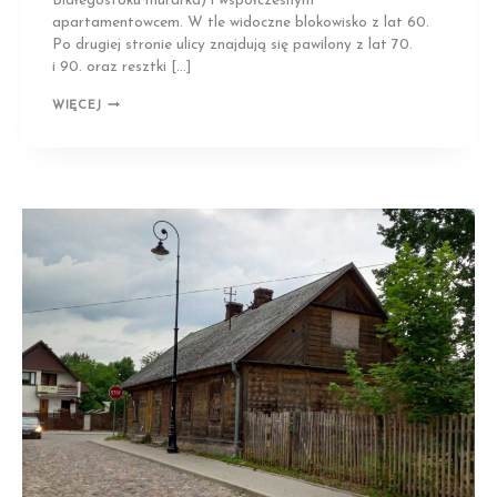
Białegostoku murarka) i współczesnym
apartamentowcem. W tle widoczne blokowisko z lat 60.
Po drugiej stronie ulicy znajdują się pawilony z lat 70.
i 90. oraz resztki […]
BIAŁYSTOK
WIĘCEJ
|
DOM-
ŻELAZKO