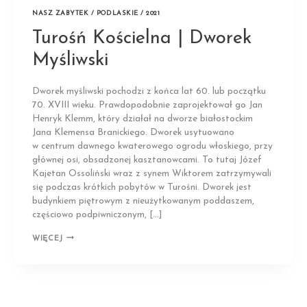
NASZ ZABYTEK / PODLASKIE / 2021
Turośń Kościelna | Dworek
Myśliwski
Dworek myśliwski pochodzi z końca lat 60. lub początku
70. XVIII wieku. Prawdopodobnie zaprojektował go Jan
Henryk Klemm, który działał na dworze białostockim
Jana Klemensa Branickiego. Dworek usytuowano
w centrum dawnego kwaterowego ogrodu włoskiego, przy
głównej osi, obsadzonej kasztanowcami. To tutaj Józef
Kajetan Ossoliński wraz z synem Wiktorem zatrzymywali
się podczas krótkich pobytów w Turośni. Dworek jest
budynkiem piętrowym z nieużytkowanym poddaszem,
częściowo podpiwniczonym, […]
TUROŚŃ
WIĘCEJ
KOŚCIELNA
|
DWOREK
MYŚLIWSKI