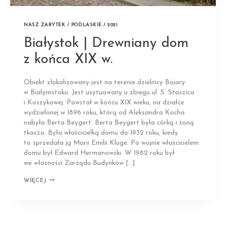
NASZ ZABYTEK / PODLASKIE / 2021
Białystok | Drewniany dom
z końca XIX w.
Obiekt zlokalizowany jest na terenie dzielnicy Bojary
w Białymstoku. Jest usytuowany u zbiegu ul. S. Staszica
i Koszykowej. Powstał w końcu XIX wieku, na działce
wydzielonej w 1896 roku, którą od Aleksandra Kocha
nabyła Berta Beygert. Berta Beygert była córką i żoną
tkacza. Była właścicielką domu do 1932 roku, kiedy
to sprzedała ją Marii Emilii Kluge. Po wojnie właścicielem
domu był Edward Hermanowski. W 1982 roku był
we własności Zarządu Budynków […]
BIAŁYSTOK
WIĘCEJ
|
DREWNIANY
DOM
Z KOŃCA