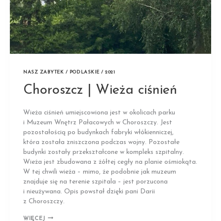
NASZ ZABYTEK / PODLASKIE / 2021
Choroszcz | Wieża ciśnień
Wieża ciśnień umiejscowiona jest w okolicach parku
i Muzeum Wnętrz Pałacowych w Choroszczy. Jest
pozostałością po budynkach fabryki włókienniczej,
która została zniszczona podczas wojny. Pozostałe
budynki zostały przekształcone w kompleks szpitalny.
Wieża jest zbudowana z żółtej cegły na planie ośmiokąta.
W tej chwili wieża – mimo, że podobnie jak muzeum
znajduje się na terenie szpitala – jest porzucona
i nieużywana. Opis powstał dzięki pani Darii
z Choroszczy.
CHOROSZCZ
WIĘCEJ