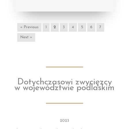
« Previous
1
2
3
4
5
6
7
Next »
Dotychczasowi zwycięzcy
w województwie podlaskim
2023