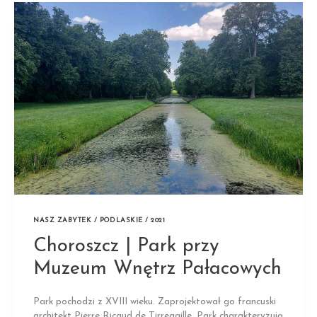
XIX
W.
NASZ ZABYTEK / PODLASKIE / 2021
Choroszcz | Park przy
Muzeum Wnętrz Pałacowych
Park pochodzi z XVIII wieku. Zaprojektował go francuski
architekt Pierre Ricaud de Tirregaille. Park charakteryzują