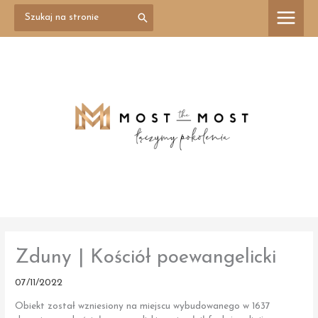
Przejdź
Search
treści
for:
do
treści
Zduny | Kościół poewangelicki
07/11/2022
Obiekt został wzniesiony na miejscu wybudowanego w 1637