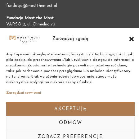
fundacja@mostthemost.pl
Fundacja Most the Most
VARSO 2, ul. Chmielna 73
00-801 Warszawa (BGK)
NIP:
7011002609
Zarządzaj zgodą
REGON:
387474695
Aby zapewnić jak najlepsze wrażenia, korzystamy z technologii, takich jak
pliki cookie, do przechowywania i/lub uzyskiwania dostępu do informacji o
urządzeniu. Zgoda na te technologie pozwoli nam przetwarzać dane,
takie jak zachowanie podczas przeglądania lub unikalne identyfikatory
na tej stronie. Brak wyrażenia zgody lub wycofanie zgody może
niekorzystnie wpłynąć na niektóre cechy i funkcje.
Zarządzaj serwisami
AKCEPTUJĘ
ODMÓW
Copyright © 2021 Most the Most
ZOBACZ PREFERENCJE