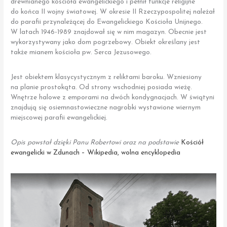
drewnianego kościoła ewangelickiego i pełnił funkcje religijne
do końca II wojny światowej. W okresie II Rzeczypospolitej należał
do parafii przynależącej do Ewangelickiego Kościoła Unijnego.
W latach 1946-1989 znajdował się w nim magazyn. Obecnie jest
wykorzystywany jako dom pogrzebowy. Obiekt określany jest
także mianem kościoła pw. Serca Jezusowego.
Jest obiektem klasycystycznym z reliktami baroku. Wzniesiony
na planie prostokąta. Od strony wschodniej posiada wieżę.
Wnętrze halowe z emporami na dwóch kondygnacjach. W świątyni
znajdują się osiemnastowieczne nagrobki wystawione wiernym
miejscowej parafii ewangelickiej.
Opis powstał dzięki Panu Robertowi oraz na podstawie
Kościół
ewangelicki w Zdunach – Wikipedia, wolna encyklopedia