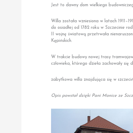
Jest to dawny dom wielkiego budownicze
Willa została wzniesiona w latach 1911–1
do osiadłej od 1782 roku w Szczecinie r
II wojnę światową przetrwała nienaruszon
Kępińskich.
W trakcie budowy nowej trasy tramwajowej
człowieka, którego dzieła zachowały się d
zabytkowa willa znajdująca się w szczeciń
Opis powstał dzięki Pani Monice ze Szc