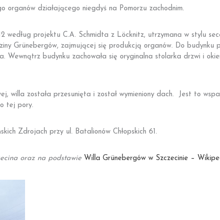
go organów działającego niegdyś na Pomorzu zachodnim.
912 według projektu C.A. Schmidta z Löcknitz, utrzymana w stylu sec
odziny Grünebergów, zajmującej się produkcją organów. Do budynku 
a. Wewnątrz budynku zachowała się oryginalna stolarka drzwi i okien
, willa została przesunięta i został wymieniony dach. Jest to wsp
o tej pory.
skich Zdrojach przy ul. Batalionów Chłopskich 61.
zecina oraz na podstawie
Willa Grünebergów w Szczecinie – Wikipe