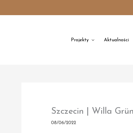
Przejdź
treści
do
treści
Projekty
Aktualności
Szczecin | Willa Gr
08/06/2022