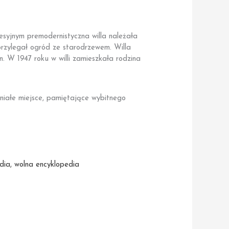
esyjnym premodernistyczna willa należała
przylegał ogród ze starodrzewem. Willa
. W 1947 roku w willi zamieszkała rodzina
aniałe miejsce, pamiętające wybitnego
dia, wolna encyklopedia