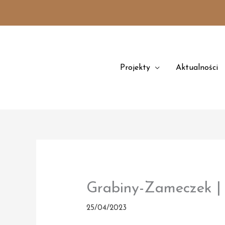
Przejdź
treści
do
treści
Projekty
Aktualności
Grabiny-Zameczek |
25/04/2023