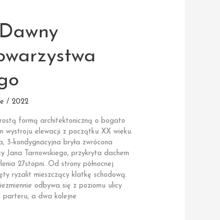
| Dawny
owarzystwa
go
e / 2022
rostą formą architektoniczną o bogato
 wystroju elewacji z początku XX wieku.
a, 3-kondygnacyjna bryła zwrócona
cy Jana Tarnowskiego, przykryta dachem
enia 27stopni. Od strony północnej
ięty ryzalit mieszczący klatkę schodową.
ezmiennie odbywa się z poziomu ulicy
 parteru, a dwa kolejne