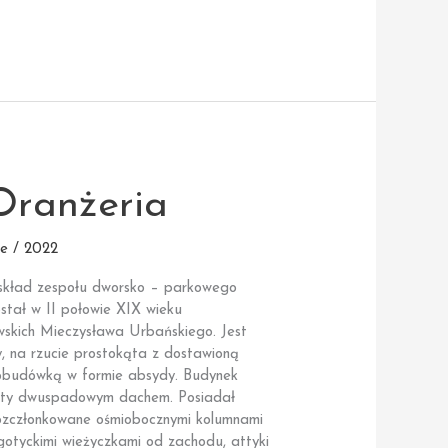
Oranżeria
e / 2022
 skład zespołu dworsko – parkowego
tał w II połowie XIX wieku
wskich Mieczysława Urbańskiego. Jest
, na rzucie prostokąta z dostawioną
budówką w formie absydy. Budynek
ryty dwuspadowym dachem. Posiadał
ozczłonkowane ośmiobocznymi kolumnami
ogotyckimi wieżyczkami od zachodu, attyki