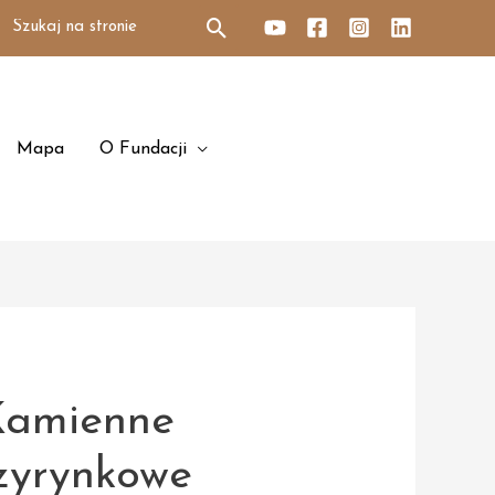
Search
for:
Mapa
O Fundacji
 Kamienne
zyrynkowe