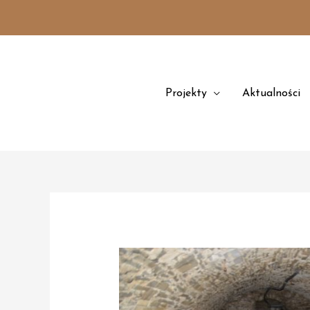
Przejdź
treści
do
treści
Projekty
Aktualności