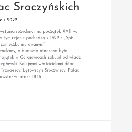
łac Sroczyńskich
e / 2022
owstania rezydencji na początek XVII w.
w tym rejonie pochodzą z 1629 r. „Spis
 „zameczku murowanym”,
wodzony, a budowla otoczona była
majątek w Gorajowicach zakupił od władz
Piegłowski. Kolejnymi właścicielami dóbr
, Trzeciescy, Łętowscy i Sroczyńscy. Pałac
powstał w latach 1846