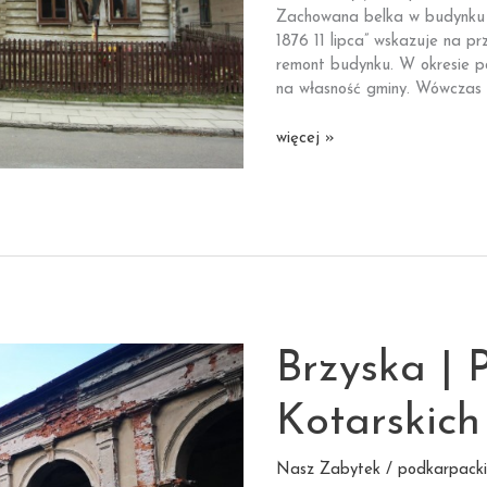
Zachowana belka w budynku z
1876 11 lipca” wskazuje na
remont budynku. W okresie po
na własność gminy. Wówczas
Dębowiec
więcej »
|
Dom
ubogich
Brzyska | 
Kotarskich
Nasz Zabytek / podkarpacki