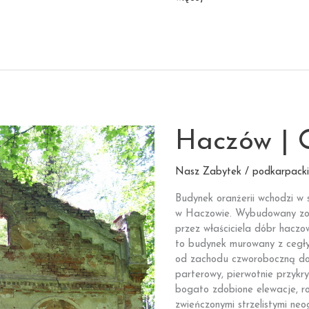
|
Dawny
budynek
Towarzystwa
Żydowskiego
Haczów | 
Nasz Zabytek / podkarpacki
Budynek oranżerii wchodzi w
w Haczowie. Wybudowany zos
przez właściciela dóbr haczo
to budynek murowany z cegły
od zachodu czworoboczną do
parterowy, pierwotnie przyk
bogato zdobione elewacje, r
zwieńczonymi strzelistymi ne