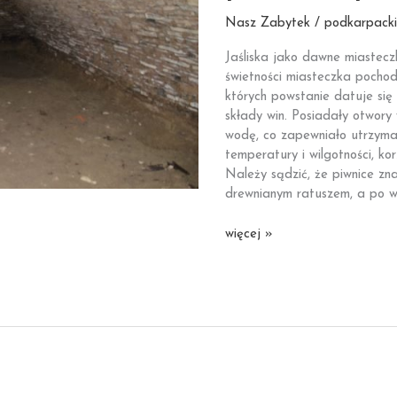
Nasz Zabytek / podkarpacki
Jaśliska jako dawne miastecz
świetności miasteczka pochod
których powstanie datuje się
składy win. Posiadały otwory
wodę, co zapewniało utrzyman
temperatury i wilgotności, ko
Należy sądzić, że piwnice zn
drewnianym ratuszem, a po w
Jaśliska
więcej »
|
Kamienne
piwnice
przyrynkowe