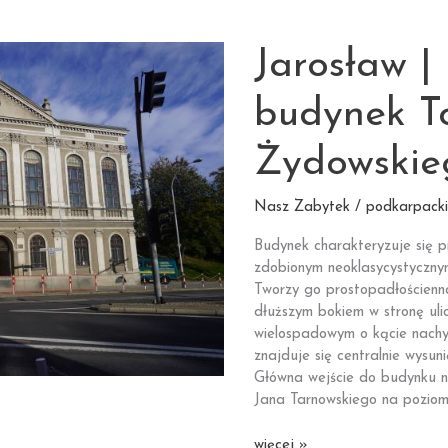
Jarosław 
budynek T
Żydowskie
Nasz Zabytek / podkarpacki
Budynek charakteryzuje się p
zdobionym neoklasycystycznym
Tworzy go prostopadłościenn
dłuższym bokiem w stronę uli
wielospadowym o kącie nachyl
znajduje się centralnie wysun
Główna wejście do budynku ni
Jana Tarnowskiego na poziom
Jarosław
więcej »