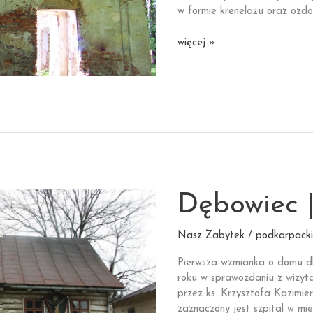
w formie krenelażu oraz ozd
Haczów
więcej »
|
Oranżeria
Dębowiec 
Nasz Zabytek / podkarpacki
Pierwsza wzmianka o domu d
roku w sprawozdaniu z wizyta
przez ks. Krzysztofa Kazimier
zaznaczony jest szpital w mie