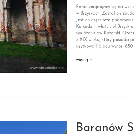
Pałac znajdujący się na wzni
w Brzyskach. Został on zbud
Jest on częściowo podpiwnicz
Kotarski – właściciel Brzysk
syn Stanisław Kotarski. Oto
z XIX wieku, który posiada po
użytkowa Pałacu wynosi 650
Brzyska
więcej »
|
Pałac
Kotarskich
Baranów S