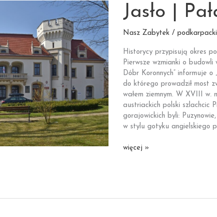
Jasło | Pa
Nasz Zabytek / podkarpacki
Historycy przypisują okres p
Pierwsze wzmianki o budowli 
Dóbr Koronnych” informuje o
do którego prowadził most z
wałem ziemnym. W XVIII w. 
austriackich polski szlachcic 
gorajowickich byli: Puzynowie
w stylu gotyku angielskiego 
Jasło
więcej »
|
Pałac
Sroczyńskich