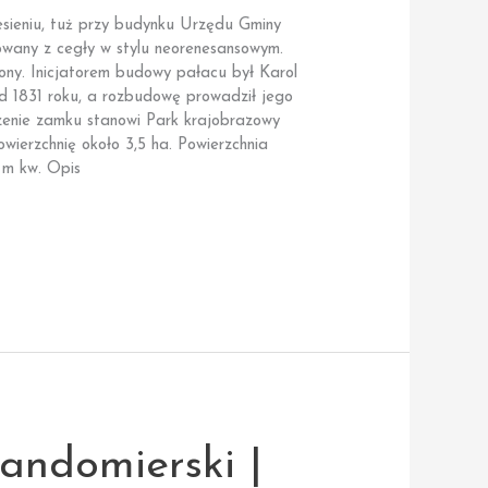
esieniu, tuż przy budynku Urzędu Gminy
owany z cegły w stylu neorenesansowym.
ony. Inicjatorem budowy pałacu był Karol
 od 1831 roku, a rozbudowę prowadził jego
czenie zamku stanowi Park krajobrazowy
wierzchnię około 3,5 ha. Powierzchnia
 m kw. Opis
andomierski |