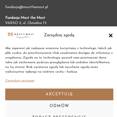
fundacja@mostthemost.pl
Fundacja Most the Most
VARSO 2, ul. Chmielna 73
00-801 Warszawa (BGK)
NIP:
7011002609
Zarządzaj zgodą
REGON:
387474695
Aby zapewnić jak najlepsze wrażenia, korzystamy z technologii, takich jak
pliki cookie, do przechowywania i/lub uzyskiwania dostępu do informacji o
urządzeniu. Zgoda na te technologie pozwoli nam przetwarzać dane,
takie jak zachowanie podczas przeglądania lub unikalne identyfikatory
na tej stronie. Brak wyrażenia zgody lub wycofanie zgody może
niekorzystnie wpłynąć na niektóre cechy i funkcje.
Zarządzaj serwisami
AKCEPTUJĘ
ODMÓW
Copyright © 2021 Most the Most