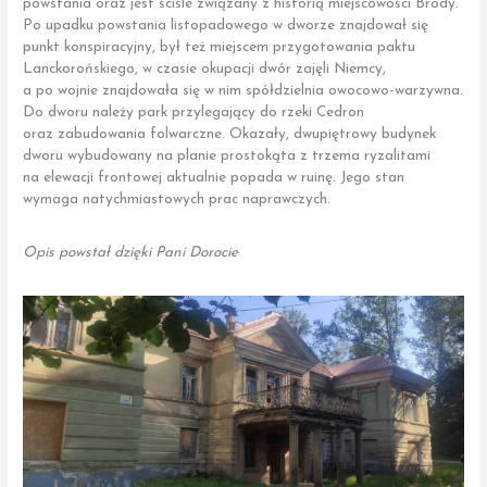
powstania oraz jest ściśle związany z historią miejscowości Brody.
Po upadku powstania listopadowego w dworze znajdował się
punkt konspiracyjny, był też miejscem przygotowania paktu
Lanckorońskiego, w czasie okupacji dwór zajęli Niemcy,
a po wojnie znajdowała się w nim spółdzielnia owocowo-warzywna.
Do dworu należy park przylegający do rzeki Cedron
oraz zabudowania folwarczne. Okazały, dwupiętrowy budynek
dworu wybudowany na planie prostokąta z trzema ryzalitami
na elewacji frontowej aktualnie popada w ruinę. Jego stan
wymaga natychmiastowych prac naprawczych.
Opis powstał dzięki Pani Dorocie