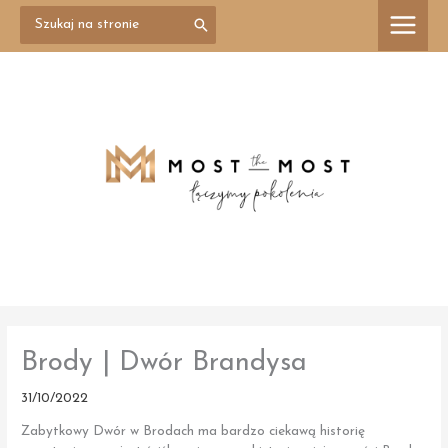
Przejdź
Search
treści
for:
do
treści
Brody | Dwór Brandysa
31/10/2022
Zabytkowy Dwór w Brodach ma bardzo ciekawą historię