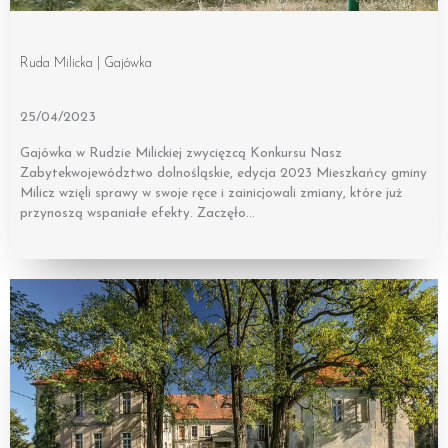
Ruda Milicka | Gajówka
25/04/2023
Gajówka w Rudzie Milickiej zwycięzcą Konkursu Nasz
Zabytekwojewództwo dolnośląskie, edycja 2023 Mieszkańcy gminy
Milicz wzięli sprawy w swoje ręce i zainicjowali zmiany, które już
przynoszą wspaniałe efekty. Zaczęło…