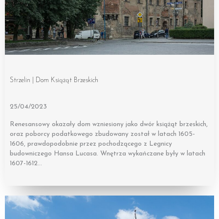
Strzelin | Dom Książąt Brzeskich
25/04/2023
Renesansowy okazały dom wzniesiony jako dwór książąt brzeskich,
oraz poborcy podatkowego zbudowany został w latach 1605-
1606, prawdopodobnie przez pochodzącego z Legnicy
budowniczego Hansa Lucasa. Wnętrza wykańczane były w latach
1607-1612…