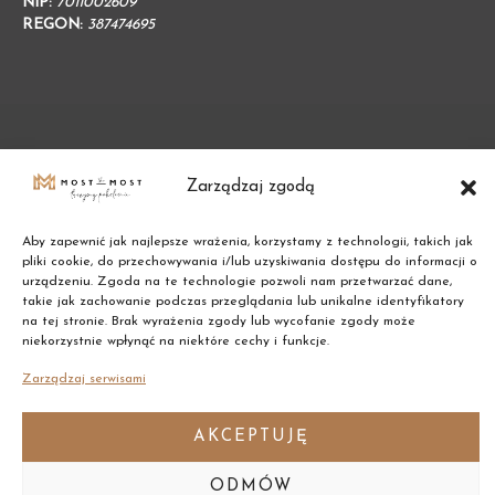
NIP:
7011002609
REGON:
387474695
Zarządzaj zgodą
Aby zapewnić jak najlepsze wrażenia, korzystamy z technologii, takich jak
pliki cookie, do przechowywania i/lub uzyskiwania dostępu do informacji o
urządzeniu. Zgoda na te technologie pozwoli nam przetwarzać dane,
takie jak zachowanie podczas przeglądania lub unikalne identyfikatory
na tej stronie. Brak wyrażenia zgody lub wycofanie zgody może
Copyright © 2021 Most the Most
niekorzystnie wpłynąć na niektóre cechy i funkcje.
Zarządzaj serwisami
AKCEPTUJĘ
ODMÓW