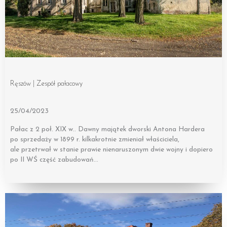
Ręszów | Zespół pałacowy
25/04/2023
Pałac z 2 poł. XIX w.. Dawny majątek dworski Antona Hardera
po sprzedaży w 1899 r. kilkakrotnie zmieniał właściciela,
ale przetrwał w stanie prawie nienaruszonym dwie wojny i dopiero
po II WŚ część zabudowań…