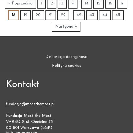
…
« Poprzednia
1
2
3
4
14
15
16
17
…
18
19
20
21
22
42
43
44
45
Następna »
Deklaracja dostępności
Polityka cookies
Kontakt
fundacja@mostthemost.pl
Fundacja Most the Most
VARSO 2, ul. Chmielna 73
00-801 Warszawa (BGK)