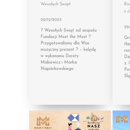
Wesołych Świąt!
Ro
z 
22/12/2023
22
? Wesołych Świąt od zespołu
Fundacji Most the Most ?
Gr
Przygotowaliśmy dla Was
th
muzyczny prezent ? – kolędę
rod
w wykonaniu Doroty
Dzi
Miśkiewicz i Marka
z: 
Napiórkowskiego.
Po
Ślą