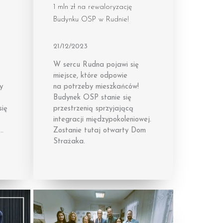
1 mln zł na rewaloryzację
Budynku OSP w Rudnie!
21/12/2023
W sercu Rudna pojawi się
miejsce, które odpowie
y
na potrzeby mieszkańców!
Budynek OSP stanie się
się
przestrzenią sprzyjającą
integracji międzypokoleniowej.
,…
Zostanie tutaj otwarty Dom
Strażaka.