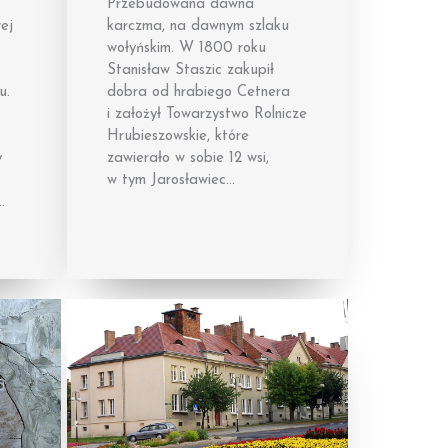
Przebudowana dawna
wej
karczma, na dawnym szlaku
wołyńskim. W 1800 roku
Stanisław Staszic zakupił
u.
dobra od hrabiego Cetnera
i założył Towarzystwo Rolnicze
Hrubieszowskie, które
y
zawierało w sobie 12 wsi,
w tym Jarosławiec…
…