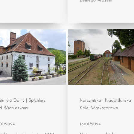
pełnego wrażeń!
imierz Dolny | Spichlerz
Karczmiska | Nadwiślańska
d Wianuszkami
Kolej Wąskotorowa
/01/2024
18/01/2024