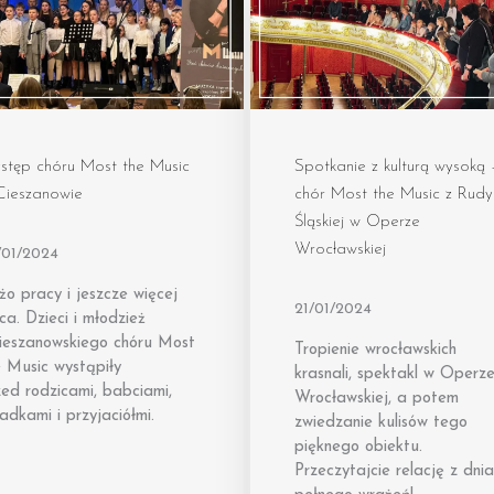
stęp chóru Most the Music
Spotkanie z kulturą wysoką 
Cieszanowie
chór Most the Music z Rudy
Śląskiej w Operze
Wrocławskiej
/01/2024
o pracy i jeszcze więcej
21/01/2024
ca. Dzieci i młodzież
cieszanowskiego chóru Most
Tropienie wrocławskich
e Music wystąpiły
krasnali, spektakl w Operz
ed rodzicami, babciami,
Wrocławskiej, a potem
adkami i przyjaciółmi.
zwiedzanie kulisów tego
pięknego obiektu.
Przeczytajcie relację z dnia