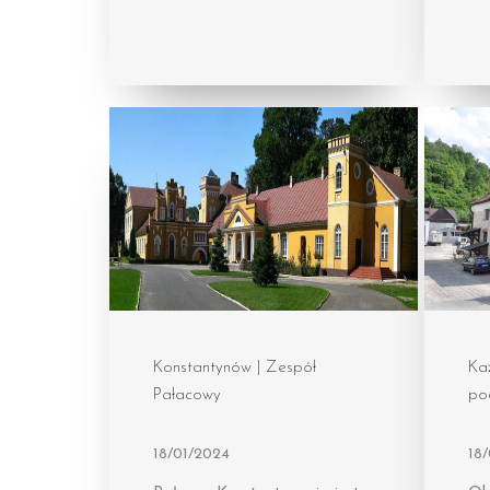
Konstantynów | Zespół
Kaz
Pałacowy
po
18/01/2024
18