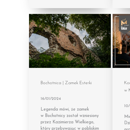
Bochotnica | Zamek Esterki
Ko
w K
16/01/2024
10
Legenda mówi, że zamek
w Bochotnicy został wzniesiony
Mi
przez Kazimierza Wielkiego,
Dzi
który przebywając w pobliskim
org