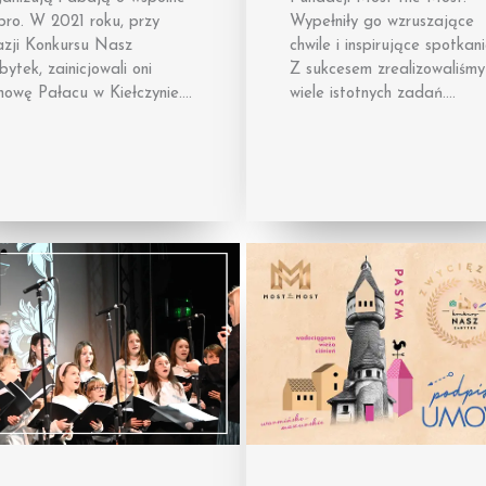
bro. W 2021 roku, przy
Wypełniły go wzruszające
azji Konkursu Nasz
chwile i inspirujące spotkani
ytek, zainicjowali oni
Z sukcesem zrealizowaliśmy
nowę Pałacu w Kiełczynie….
wiele istotnych zadań….