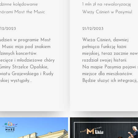
dzinne kolędowanie
1 mln zł na rewaloryzację
chórami Most the Music
Wieży Ciśnień w Pasymiu!
/12/2023
21/12/2023
udzień w programie Most
Wieża Ciśnień, dawniej
e Music mija pod znakiem
pełniąca funkcję łaźni
zinnych koncertów.
miejskiej, teraz zacznie now
ecięce i młodzieżowe chóry
rozdział swojej historii.
Gminy Strzelce Opolskie,
Na mapie Pasymia pojawi 
wiatu Grajewskiego i Rudy
miejsce dla mieszkańców.
skiej wystąpiły…
Będzie służyć ich integracji