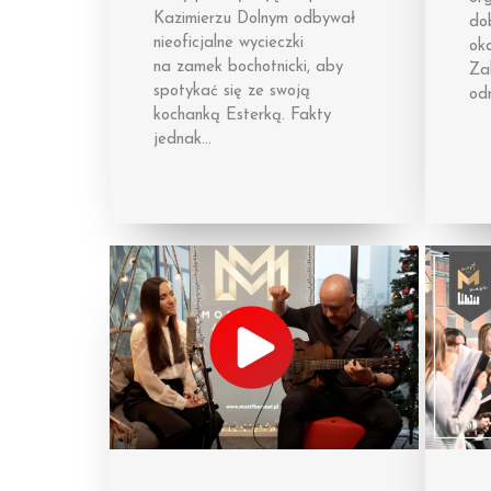
Kazimierzu Dolnym odbywał
do
nieoficjalne wycieczki
ok
na zamek bochotnicki, aby
Zab
spotykać się ze swoją
od
kochanką Esterką. Fakty
jednak…