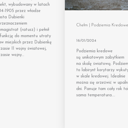
iekt, wybudowany w latach
04-1905 przez władze
asta Dubienki
przeznaczeniem
Chełm | Podziemia Kredow
magistrat (ratusz) i pełnił
 funkcję do momentu utraty
16/01/2024
aw miejskich przez Dubienkę
zasie II wojny światowej,
Podziemia kredowe
czasie wojny…
są unikatowym zabytkiem
na skalę światową. Podzie
to labirynt korytarzy wykut
w skale kredowej. Idealnie
można się orzeźwić w upal
dni. Panuje tam cały rok t
sama temperatura….