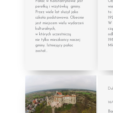
Pałac w Konstantynowie jest
Ob
perełką i wizytówką gminy.
wie
Przez wiele lat służył jako
to 
szkoła podstawowa. Obecnie
192
jest miejscem wielu wydarzeń
W 
kulturalnych,
czę
w których uczestniczą
od
nie tylko mieszkańcy naszej
198
gminy. Istniejący pałac
Mł
został…
Du
16
Bar