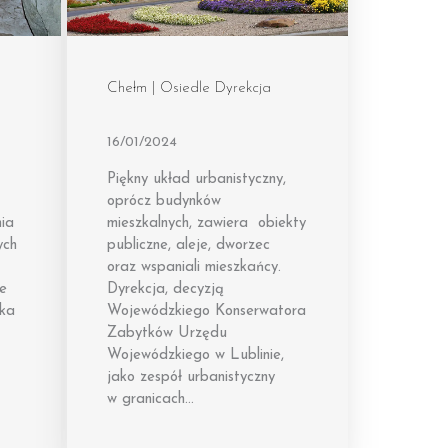
e
Chełm | Osiedle Dyrekcja
16/01/2024
Piękny układ urbanistyczny,
oprócz budynków
mia
mieszkalnych, zawiera obiekty
ych
publiczne, aleje, dworzec
oraz wspaniali mieszkańcy.
ne
Dyrekcja, decyzją
aka
Wojewódzkiego Konserwatora
Zabytków Urzędu
Wojewódzkiego w Lublinie,
jako zespół urbanistyczny
w granicach…