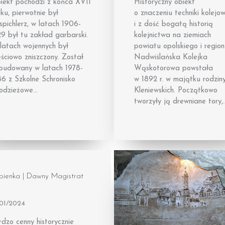
iekt pochodzi z końca XVII
Historyczny obiekt
ku, pierwotnie był
o znaczeniu techniki kolejo
spichlerz, w latach 1906-
i z dość bogatą historią
9 był tu zakład garbarski.
kolejnictwa na ziemiach
latach wojennych był
powiatu opolskiego i region
ściowo zniszczony. Został
Nadwiślańska Kolejka
budowany w latach 1978-
Wąskotorowa powstała
6 z Szkolne Schronisko
w 1892 r. w majątku rodzin
odzieżowe…
Kleniewskich. Początkowo
tworzyły ją drewniane tory,
bienka | Dawny Magistrat
/01/2024
dzo cenny historycznie