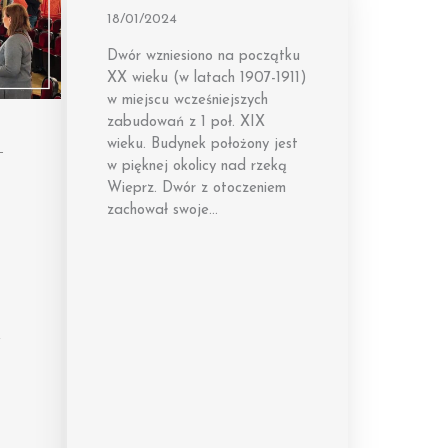
18/01/2024
Dwór wzniesiono na początku
XX wieku (w latach 1907-1911)
w miejscu wcześniejszych
zabudowań z 1 poł. XIX
wieku. Budynek położony jest
–
w pięknej okolicy nad rzeką
Wieprz. Dwór z otoczeniem
zachował swoje…
e