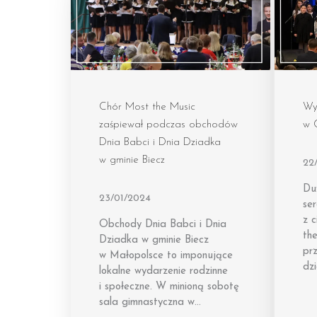
Chór Most the Music
Wy
zaśpiewał podczas obchodów
w 
Dnia Babci i Dnia Dziadka
w gminie Biecz
22
Duż
23/01/2024
ser
z 
Obchody Dnia Babci i Dnia
th
Dziadka w gminie Biecz
prz
w Małopolsce to imponujące
dzi
lokalne wydarzenie rodzinne
i społeczne. W minioną sobotę
sala gimnastyczna w…