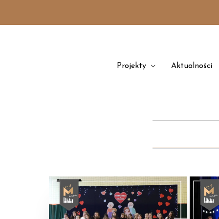
Przejdź
treści
do
treści
Projekty
Aktualności