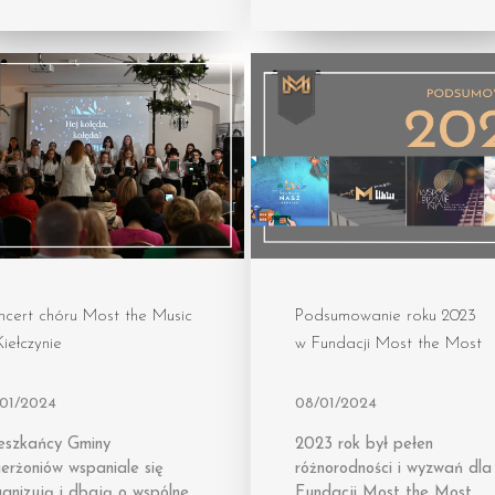
ncert chóru Most the Music
Podsumowanie roku 2023
iełczynie
w Fundacji Most the Most
/01/2024
08/01/2024
eszkańcy Gminy
2023 rok był pełen
erżoniów wspaniale się
różnorodności i wyzwań dla
anizują i dbają o wspólne
Fundacji Most the Most.