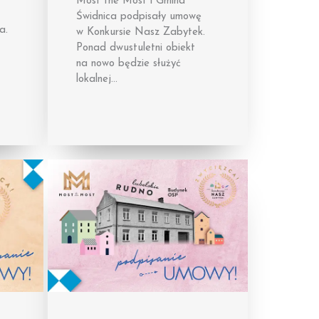
Most the Most i Gmina
Świdnica podpisały umowę
a.
w Konkursie Nasz Zabytek.
Ponad dwustuletni obiekt
na nowo będzie służyć
lokalnej…