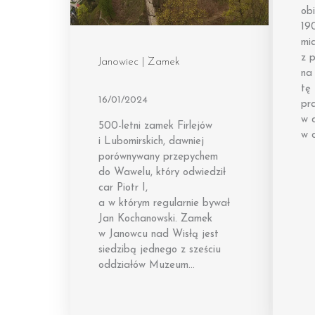
ob
19
mi
z 
Janowiec | Zamek
na 
tę
16/01/2024
pr
w c
500-letni zamek Firlejów
w 
i Lubomirskich, dawniej
porównywany przepychem
do Wawelu, który odwiedził
car Piotr I,
a w którym regularnie bywał
Jan Kochanowski. Zamek
w Janowcu nad Wisłą jest
siedzibą jednego z sześciu
oddziałów Muzeum…