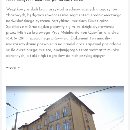
Wyjątkowy w skali kraju przykład średniowiecznych magazynów
zbożowych, będących równocześnie segmentem średniowiecznego
nadwiślańskiego systemu fortyfikacji miejskich Grudziądza.
Spichlerze w Grudziądzu pojawiły się m. in. dzięki wystawieniu
przez Mistrza krajowego Prus Meinharda von Querfurta w dniu
18-06-1291 r., specjalnego przywileju. Dokument ten umożliwił
miastu uzyskanie pozwolenia na handel oraz zapewnił posiadanie
ściśle określonego miejsca, obejmującego teren wewnątrz murów
obronnych, a także łąk i ogrodów do nich przylegających.
Grudziądz
więcej »
|
Zespół
Spichlerzy