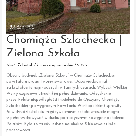
Chomiąża Szlachecka |
Zielona Szkoła
Nasz Zabytek / kujawsko-pomorskie / 2023
Obecny budynek ,,Zielonej Szkoły” w Chomiąży Szlacheckiej
powstała u progu I wojny światowej. Odpowiadać miał
za kształcenie najmłodszych w tamtych czasach. Wybuch Wielkiej
Wojny częściowo utrudnił jej pełne działanie. Odzyskanie
przez Polskę niepodległości i wcielenie do Ojczyzny Chomiąży
Szlacheckiej (po wygranym Powstaniu Wielkopolskim) sprawiły,
że w dwudziestoleciu międzywojennym szkoła wreszcie mogła
w pełni wychowywać w duchu patriotycznym następne pokolenia
Polaków. Była to wtedy jedyna na okolice 5 klasowa szkoła
podstawowa