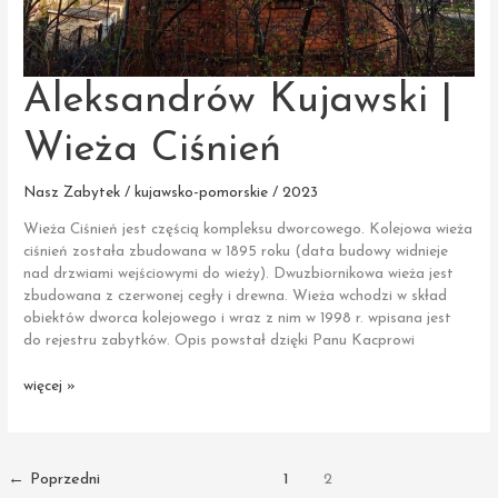
Aleksandrów Kujawski |
Wieża Ciśnień
Nasz Zabytek / kujawsko-pomorskie / 2023
Wieża Ciśnień jest częścią kompleksu dworcowego. Kolejowa wieża
ciśnień została zbudowana w 1895 roku (data budowy widnieje
nad drzwiami wejściowymi do wieży). Dwuzbiornikowa wieża jest
zbudowana z czerwonej cegły i drewna. Wieża wchodzi w skład
obiektów dworca kolejowego i wraz z nim w 1998 r. wpisana jest
do rejestru zabytków. Opis powstał dzięki Panu Kacprowi
Aleksandrów
więcej »
Kujawski
|
Wieża
Ciśnień
←
Poprzedni
1
2