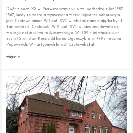
Dwór z pocz. XX w. Pierwsze wzmianki o wsi pochodzą z lat 1557-
1567, kiedy to została wymieniona w tzw. rejestrze poborowym
jako Czołowo minor. W 1 poł. XVII w. właścicielami majątku byli J.
Tarnowski i S. Czołowski. W 2. poł. XVII w. wieś znajdowała się
w obrębie starostwa radziejowskiego. W 1729 r. jej właścicielem
został Stanisław Kościelski herbu Ogończyk, a w 1779 r. rodzina
Popowskich. W następnych latach Czołówek stał
Czołówek
więcej »
|
Zespół
Dworski