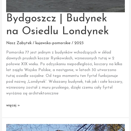
Bydgoszcz | Budynek
na Osiedlu Londynek
Nasz Zabytek / kujawsko-pomorskie / 2023
Pomorska 77 jest jednym z budynków wchodzących w skład
dawnych pruskich koszar Rynkowskich, wzniesionych tutaj w 2
połowie XIX wieku. Po odzyskaniu niepodległości, koszary na kilka
lat zajęło Wojsko Polskie, a następnie, w latach 30 utworzono
tutaj osiedle socjalne. Od tego momentu ten fyrtel funkcjonuje
pod nazwą „Londynek”. Wskazany budynek, tak jak i całe koszary,
wzniesiony został z muru pruskiego, dzięki czemu cały fyrtel
wyróżnia się architektonicznie
Bydgoszcz
więcej »
|
Budynek
na Osiedlu
Londynek