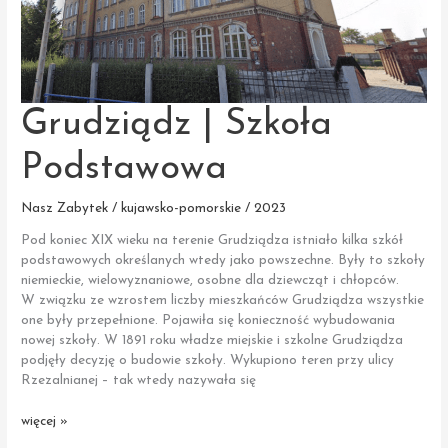
Grudziądz | Szkoła
Podstawowa
Nasz Zabytek / kujawsko-pomorskie / 2023
Pod koniec XIX wieku na terenie Grudziądza istniało kilka szkół
podstawowych określanych wtedy jako powszechne. Były to szkoły
niemieckie, wielowyznaniowe, osobne dla dziewcząt i chłopców.
W związku ze wzrostem liczby mieszkańców Grudziądza wszystkie
one były przepełnione. Pojawiła się konieczność wybudowania
nowej szkoły. W 1891 roku władze miejskie i szkolne Grudziądza
podjęły decyzję o budowie szkoły. Wykupiono teren przy ulicy
Rzezalnianej – tak wtedy nazywała się
Grudziądz
więcej »
|