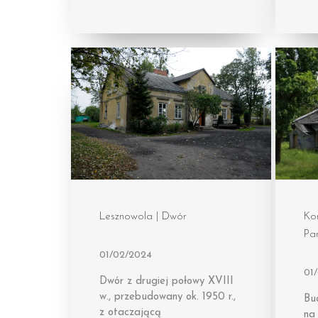
Lesznowola | Dwór
Kon
Pa
01/02/2024
01
Dwór z drugiej połowy XVIII
w., przebudowany ok. 1950 r.,
Bu
z otaczającą
na 