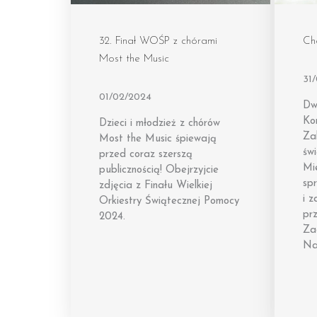
32. Finał WOŚP z chórami
Ch
Most the Music
31
01/02/2024
Dw
Ko
Dzieci i młodzież z chórów
Za
Most the Music śpiewają
świ
przed coraz szerszą
Mi
publicznością! Obejrzyjcie
sp
zdjęcia z Finału Wielkiej
i z
Orkiestry Świątecznej Pomocy
pr
2024.
Za
Na