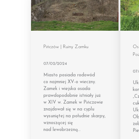
Pińczów | Ruiny Zamku
Ost
Po
07/02/2024
07
Miasto posiada rodowód
co najmniej XV-o wieczny.
Uk
Zamek i wiejska osada
ko
prawdopodobnie istniały już
„Cz
w XIV w. Zamek w Pińczowie
cuk
znajdował się w na cyplu
Uk
wysuniętej na południe skarpy,
Ob
wznoszącej się
zo
nad lewobrzeżną…
Pie