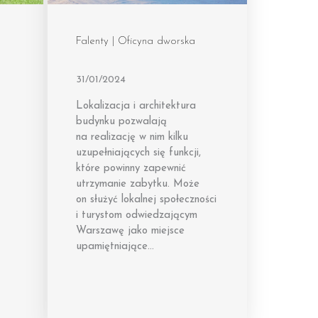
Falenty | Oficyna dworska
31/01/2024
Lokalizacja i architektura
budynku pozwalają
na realizację w nim kilku
uzupełniających się funkcji,
które powinny zapewnić
utrzymanie zabytku. Może
on służyć lokalnej społeczności
i turystom odwiedzającym
Warszawę jako miejsce
upamiętniające…