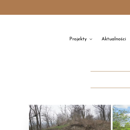
Przejdź
treści
do
treści
Projekty
Aktualności