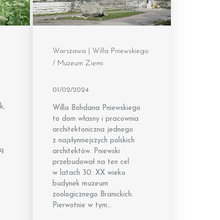
Warszawa | Willa Pniewskiego
/ Muzeum Ziemi
01/02/2024
k,
Willa Bohdana Pniewskiego
to dom własny i pracownia
architektoniczna jednego
z najsłynniejszych polskich
wą
architektów. Pniewski
przebudował na ten cel
w latach 30. XX wieku
budynek muzeum
zoologicznego Branickich.
Pierwotnie w tym…