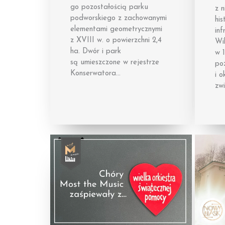
go pozostałością parku
z n
podworskiego z zachowanymi
hi
elementami geometrycznymi
inf
z XVIII w. o powierzchni 2,4
Wil
ha. Dwór i park
w 1
są umieszczone w rejestrze
po
Konserwatora…
i o
zw