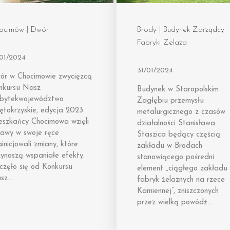
ocimów | Dwór
Brody | Budynek Zarządcy
Fabryki Żelaza
/01/2024
31/01/2024
ór w Chocimowie zwycięzcą
nkursu Nasz
Budynek w Staropolskim
bytekwojewództwo
Zagłębiu przemysłu
ętokrzyskie, edycja 2023
metalurgicznego z czasów
eszkańcy Chocimowa wzięli
działalności Stanisława
rawy w swoje ręce
Staszica będący częścią
ainicjowali zmiany, które
zakładu w Brodach
zynoszą wspaniałe efekty.
stanowiącego pośredni
częło się od Konkursu
element „ciągłego zakładu
sz…
fabryk żelaznych na rzece
Kamiennej”, zniszczonych
przez wielką powódź…