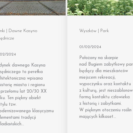
onki | Dawne Kasyno
Wyszków | Park
ędnicze
01/02/2024
/02/2024
Położony na skarpie
nad Bugiem zabytkowy par
dynek dawnego Kasyna
będący dla mieszkańców
zędniczego to perełka
miejscem rekreacji,
hitektoniczna wpisana
wypoczynku oraz kontaktu
istorię miasta i regionu
z kulturą, jest nieszablono
 przełomu lat 20/30 XX
formą kontaktu człowieka
ku. Ten piękny obiekt
z historią i zabytkami.
tylu tzw.
W pięknym otoczeniu roślin
odernizowanego klasycyzmu
mających kilkaset…
lementami tradycji
ladiańskich…