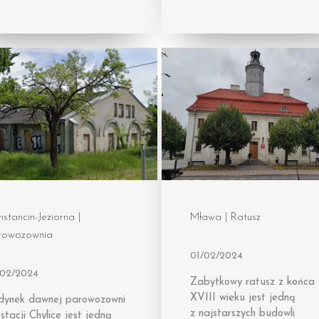
stancin-Jeziorna |
Mława | Ratusz
rowozownia
01/02/2024
/02/2024
Zabytkowy ratusz z końca
XVIII wieku jest jedną
dynek dawnej parowozowni
z najstarszych budowli
stacji Chylice jest jedną