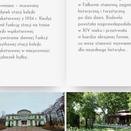
w Fałkowie stanowią zaga
ewniano – murowany
historyczną i turystyczną
ynek stacji kolejki
po dziś dzień. Budowla
kotorowej z 1924 r. Kiedyś
powstała najprawdopodobn
nił funkcję stacji na trasie
w XIV wieku i przetrwała
ejki wąskotorowej.
w bardzo okrojonej formie,
ywrócenie dawnej funkcji
co może stanowić wyzwanie
ytkowej stacji kolejki
dla niejednego historyka….
skotorowej w miejscowości
jdaszek byłby…