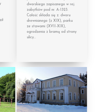
y
dworskiego zapisanego w rej.
zabytków pod nr. A-1323.
Całość składa się z: dworu
ił
drewnianego (z XIX), parku
ze stawami (XVII-XIX),
ogrodzenia z bramą od strony
ulicy…