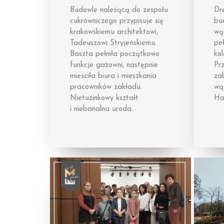
Budowle należącą do zespołu
Dr
cukrowniczego przypisuje się
bud
krakowskiemu architektowi,
wąs
Tadeuszowi Stryjeńskiemu.
peł
Baszta pełniła początkowo
kol
funkcje gazowni, następnie
Prz
mieściła biura i mieszkania
zab
pracowników zakładu.
wą
Nietuzinkowy kształt
Ha
i niebanalna uroda…