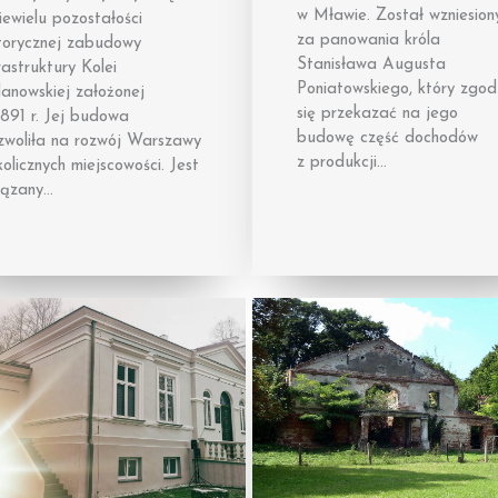
w Mławie. Został wzniesion
iewielu pozostałości
za panowania króla
storycznej zabudowy
Stanisława Augusta
rastruktury Kolei
Poniatowskiego, który zgodz
anowskiej założonej
się przekazać na jego
891 r. Jej budowa
budowę część dochodów
zwoliła na rozwój Warszawy
z produkcji…
kolicznych miejscowości. Jest
iązany…