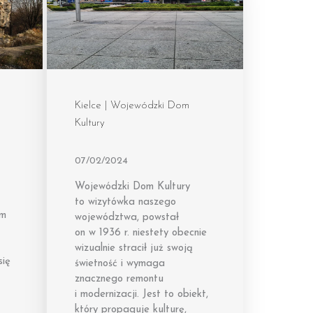
Kielce | Wojewódzki Dom
Kultury
07/02/2024
Wojewódzki Dom Kultury
to wizytówka naszego
em
województwa, powstał
on w 1936 r. niestety obecnie
wizualnie stracił już swoją
się
świetność i wymaga
znacznego remontu
i modernizacji. Jest to obiekt,
który propaguje kulturę,