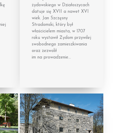
dkę
żydowskiego w Działoszycach
datuje się XVII a nawet XVI
wiek. Jan Szczęsny
iej
Stradomski, który był
właścicielem miasta, w 1707
roku wystawił Żydom przywilej
swobodnego zamieszkiwania
oraz zezwolił
im na prowadzenie…