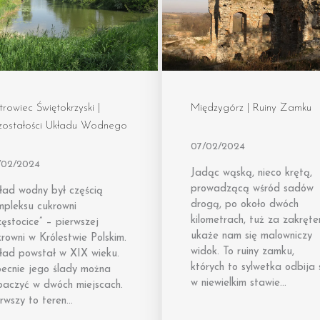
rowiec Świętokrzyski |
Międzygórz | Ruiny Zamku
zostałości Układu Wodnego
07/02/2024
/02/2024
Jadąc wąską, nieco krętą,
prowadzącą wśród sadów
ład wodny był częścią
drogą, po około dwóch
mpleksu cukrowni
kilometrach, tuż za zakręt
ęstocice” – pierwszej
ukaże nam się malowniczy
rowni w Królestwie Polskim.
widok. To ruiny zamku,
ład powstał w XIX wieku.
których to sylwetka odbija 
ecnie jego ślady można
w niewielkim stawie…
baczyć w dwóch miejscach.
rwszy to teren…