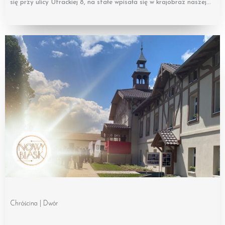
się przy ulicy Utrackiej 8, na stałe wpisała się w krajobraz naszej…
Chróścina | Dwór