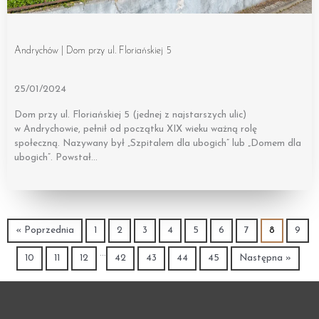
Andrychów | Dom przy ul. Floriańskiej 5
25/01/2024
Dom przy ul. Floriańskiej 5 (jednej z najstarszych ulic)
w Andrychowie, pełnił od początku XIX wieku ważną rolę
społeczną. Nazywany był „Szpitalem dla ubogich” lub „Domem dla
ubogich”. Powstał…
« Poprzednia
1
2
3
4
5
6
7
8
9
…
10
11
12
42
43
44
45
Następna »