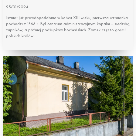
25/01/2024
Istniał już prawdopodobnie w końcu XIII wieku, pierwsza wzmianka
pochodzi z 1368 r. Był centrum administracyjnym kopalni – siedzibą
żupników, a później podżupków bocheńskich. Zamek często gościł
polskich królów…