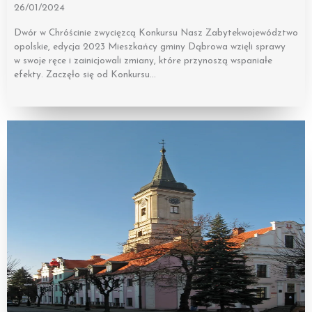
26/01/2024
Dwór w Chróścinie zwycięzcą Konkursu Nasz Zabytekwojewództwo
opolskie, edycja 2023 Mieszkańcy gminy Dąbrowa wzięli sprawy
w swoje ręce i zainicjowali zmiany, które przynoszą wspaniałe
efekty. Zaczęło się od Konkursu…