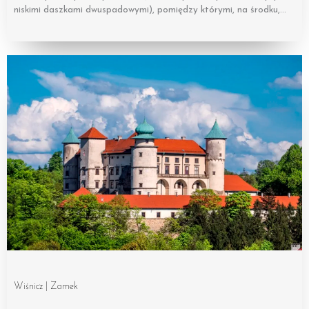
niskimi daszkami dwuspadowymi), pomiędzy którymi, na środku,…
Wiśnicz | Zamek