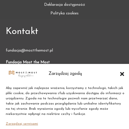
Deklaracja dostępności
Polityka cookies
Kontakt
fundacja@mostthemost.pl
Fundacja Most the Most
VARSO 2, ul. Chmielna 73
Zarządzaj zgodą
00-801 Warszawa (BGK)
NIP:
7011002609
REGON:
387474695
Aby zapewnić jak najlepsze wrażenia, korzystamy z technologii, takich jak
pliki cookie, do przechowywania i/lub uzyskiwania dostępu do informacji o
urządzeniu. Zgoda na te technologie pozwoli nam przetwarzać dane,
takie jak zachowanie podczas przeglądania lub unikalne identyfikatory
na tej stronie. Brak wyrażenia zgody lub wycofanie zgody może
niekorzystnie wpłynąć na niektóre cechy i funkcje.
Zarządzaj serwisami