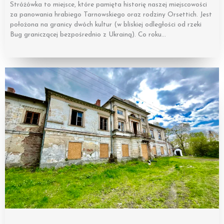
Stróżówka to miejsce, które pamięta historię naszej miejscowości
za panowania hrabiego Tarnowskiego oraz rodziny Orsettich. Jest
położona na granicy dwóch kultur (w bliskiej odległości od rzeki
Bug graniczącej bezpośrednio z Ukrainą). Co roku…