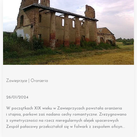
Zawieprzyce | Oranżeria
26/01/2024
W początkach XIX wieku w Zawieprzycach powstała oranżeria
i stajnia, parkowi zaś nadano cechy romantyczne. Zrezygnowano
z symetryczności na rzecz nieregularnych alejek spacerowych
Zespół pałacowy przekształcił się w folwark z zespołem oficyn…