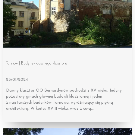
Tarnów | Budynek dawnego klasztoru
25/01/2024
Dawny klasztor OO Bernardynów pochodzi z XV wieku. Jedyny
pozostały gmach głównej budowli klasztornej i jeden
z najstarszych budynków Tarnowa, wyróżniający się piękną
architekturą. W końcu XVIII wieku, wraz z całą…