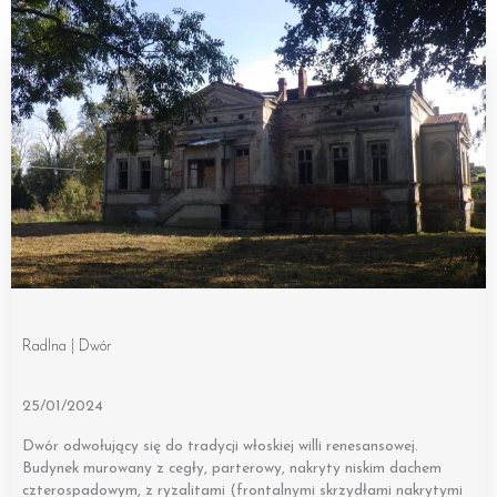
Radlna | Dwór
25/01/2024
Dwór odwołujący się do tradycji włoskiej willi renesansowej.
Budynek murowany z cegły, parterowy, nakryty niskim dachem
czterospadowym, z ryzalitami (frontalnymi skrzydłami nakrytymi