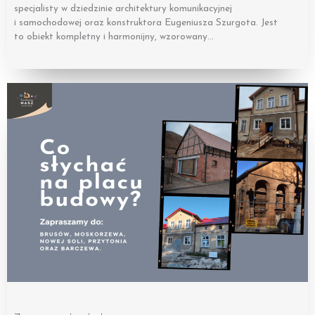
specjalisty w dziedzinie architektury komunikacyjnej
i samochodowej oraz konstruktora Eugeniusza Szurgota. Jest
to obiekt kompletny i harmonijny, wzorowany…