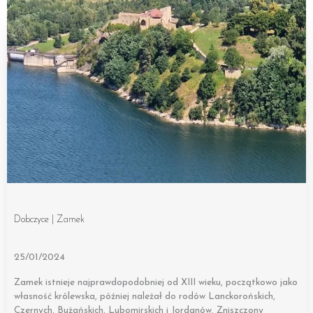
Dobczyce | Zamek
25/01/2024
Zamek istnieje najprawdopodobniej od XIII wieku, początkowo jako
własność królewska, później należał do rodów Lanckorońskich,
Czernych, Bużańskich, Lubomirskich i Jordanów. Zniszczony