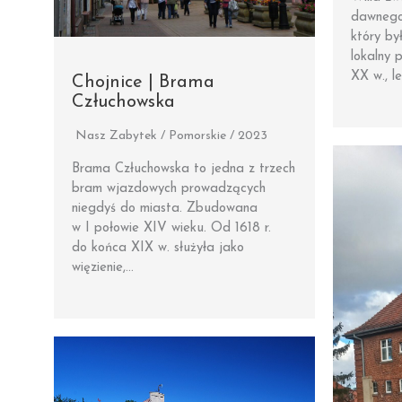
dawnego 
który by
lokalny 
XX w., l
Chojnice | Brama
Człuchowska
Nasz Zabytek / Pomorskie / 2023
Brama Człuchowska to jedna z trzech
bram wjazdowych prowadzących
niegdyś do miasta. Zbudowana
w I połowie XIV wieku. Od 1618 r.
do końca XIX w. służyła jako
więzienie,…