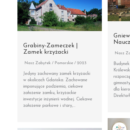
Gniew
Naucz
Grabiny-Zameczek |
Zamek krzyżacki
Nasz Za
Nasz Zabytek / Pomorskie / 2023
Budynek
Królewsk
Jedyny zachowany zamek krzyżacki
rozpocz
w okolicach Gdańska. Zachowane
gimnasty
imponujące podziemia, ciekawe
dla kier
założenie zamku, krzyżackie
Direktor
inwestycje inżynierii wodnej. Ciekawe
założenie parkowe i stary,…