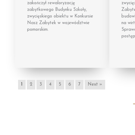
zakończył rewaloryzację
zwycię
zabytkowego Budynku Szkoły,
Zabyte
zwycięskiego obiektu w Konkursie
budow
Nasz Zabytek w województwie
na wir
pomorskim.
Sprawd
postęp
1
2
3
4
5
6
7
Next »