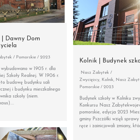
 | Dawny Dom
yciela
bytek / Pomorskie / 2023
Kolnik | Budynek szko
 wybudowano w 1905 r. dla
Nasz Zabytek /
iej Szkoły Realnej. W 1906 r.
Zwycięzcy
,
Kolnik
,
Nasz Zabyt
ęto budowę budynku sali
Pomorskie / 2023
cznej i budynku mieszkalnego
ownika szkoły (niem.
Budynek szkoły w Kolniku zwy
haus)….
Konkursu Nasz Zabytekwoje
pomorskie, edycja 2023 Mies
gminy Pszczółki wzięli sprawy
ręce i zainicjowali zmiany, kt