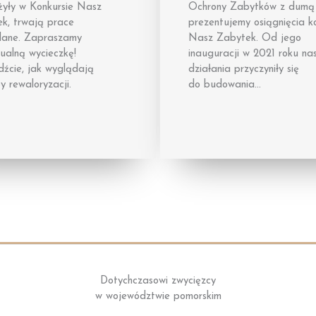
żyły w Konkursie Nasz
Ochrony Zabytków z dumą
k, trwają prace
prezentujemy osiągnięcia k
lane. Zapraszamy
Nasz Zabytek. Od jego
tualną wycieczkę!
inauguracji w 2021 roku na
źcie, jak wyglądają
działania przyczyniły się
y rewaloryzacji.
do budowania…
Dotychczasowi zwycięzcy
w województwie pomorskim