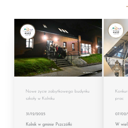
Nowe życie zabytkowego budynku
Konkur
szkoły w Kolniku
prac
31/12/2025
07/02
Kolnik w gminie Pszczółki
W wiel