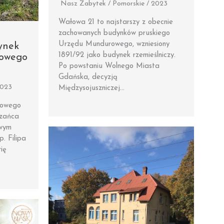
Nasz Zabytek / Pomorskie / 2023
Wałowa 21 to najstarszy z obecnie
zachowanych budynków pruskiego
Urzędu Mundurowego, wzniesiony
ynek
1891/92 jako budynek rzemieślniczy.
towego
Po powstaniu Wolnego Miasta
Gdańska, decyzją
2023
Międzysojuszniczej…
towego
Szańca
wym
. Filipa
ię