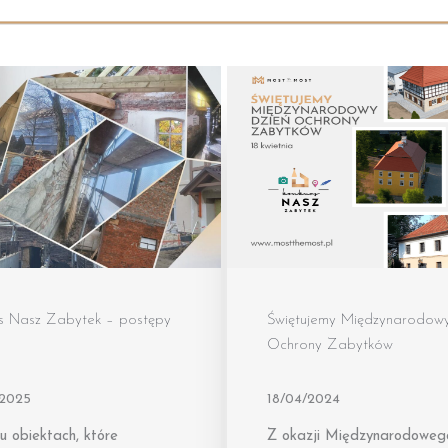
s Nasz Zabytek – postępy
Świętujemy Międzynarodowy
Ochrony Zabytków
/2025
18/04/2024
u obiektach, które
Z okazji Międzynarodoweg