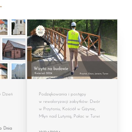
 Dzień
Podziękowania i postępy
w rewaloryzacji zabytków: Dwór
w Przytoniu, Kościół w Giżynie,
Młyn nad Lutynią, Pałac w Turwi
o Dnia