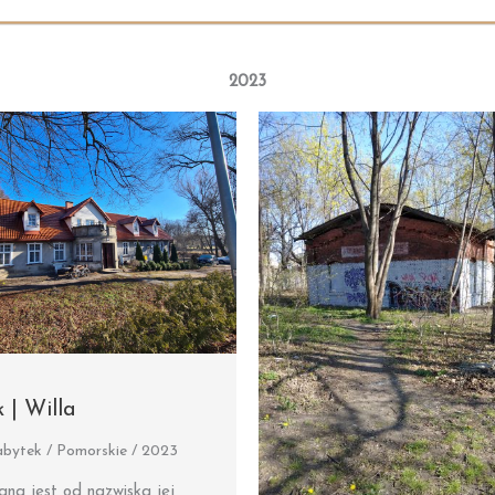
2023
 | Willa
bytek / Pomorskie / 2023
ana jest od nazwiska jej