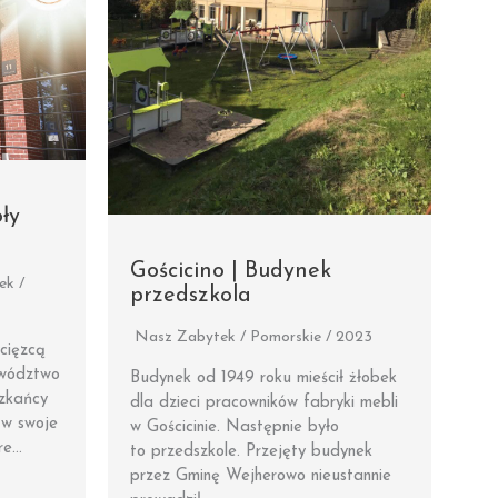
ły
Gościcino | Budynek
ek /
przedszkola
Nasz Zabytek / Pomorskie / 2023
cięzcą
wództwo
Budynek od 1949 roku mieścił żłobek
zkańcy
dla dzieci pracowników fabryki mebli
 w swoje
w Gościcinie. Następnie było
óre…
to przedszkole. Przejęty budynek
przez Gminę Wejherowo nieustannie