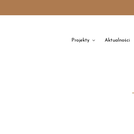
Przejdź
treści
do
treści
Projekty
Aktualności