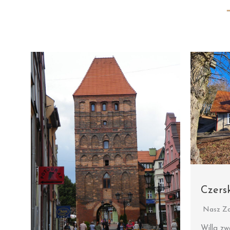
Czersk
Nasz Za
Willa zw