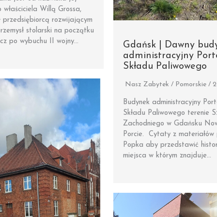
właściciela Willą Grossa,
ł przedsiębiorcą rozwijającym
przemysł stolarski na początku
ecz po wybuchu II wojny…
Gdańsk | Dawny bud
administracyjny Por
Składu Paliwowego
Nasz Zabytek / Pomorskie / 
Budynek administracyjny Por
Składu Paliwowego terenie 
Zachodniego w Gdańsku No
Porcie. Cytaty z materiałów p
Popka aby przedstawić histor
miejsca w którym znajduje…