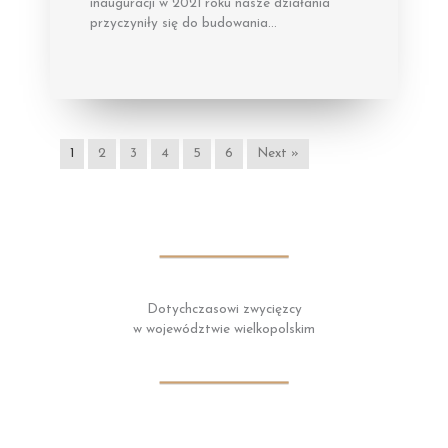
inauguracji w 2021 roku nasze działania
przyczyniły się do budowania…
1
2
3
4
5
6
Next »
Dotychczasowi zwycięzcy
w województwie wielkopolskim