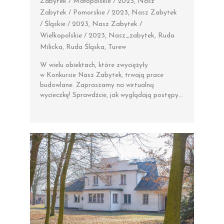
Zabytek / Małopolskie / 2023
,
Nasz
Zabytek / Pomorskie / 2023
,
Nasz Zabytek
/ Śląskie / 2023
,
Nasz Zabytek /
Wielkopolskie / 2023
,
Nasz_zabytek
,
Ruda
Milicka
,
Ruda Śląska
,
Turew
W wielu obiektach, które zwyciężyły
w Konkursie Nasz Zabytek, trwają prace
budowlane. Zapraszamy na wirtualną
wycieczkę! Sprawdźcie, jak wyglądają postępy…